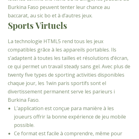
Burkina Faso peuvent tenter leur chance au
baccarat, au sic bo et à d’autres jeux.
Sports Virtuels
La technologie HTML5 rend tous les jeux
compatibles grâce à les appareils portables. Ils
s’adaptent à toutes les tailles et résolutions d’écran,
ce qui permet un travail steady sans gel. Avec plus de
twenty five types de sporting activities disponibles
chaque jour, les 1win paris sportifs sont el
divertissement permanent serve les parieurs i
Burkina Faso.
L’application est conçue para manière à les
joueurs offrir la bonne expérience de jeu mobile
possible.
Ce format est facile à comprendre, même pour