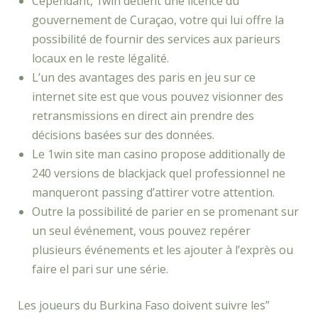
Cependant, 1win détient une licence du
gouvernement de Curaçao, votre qui lui offre la
possibilité de fournir des services aux parieurs
locaux en le reste légalité.
L’un des avantages des paris en jeu sur ce
internet site est que vous pouvez visionner des
retransmissions en direct ain prendre des
décisions basées sur des données.
Le 1win site man casino propose additionally de
240 versions de blackjack quel professionnel ne
manqueront passing d’attirer votre attention.
Outre la possibilité de parier en se promenant sur
un seul événement, vous pouvez repérer
plusieurs événements et les ajouter à l’exprès ou
faire el pari sur une série.
Les joueurs du Burkina Faso doivent suivre les”