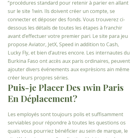
“procédures standard pour retenir à parier en allant
sur le site 1win. Ils doivent créer un compte, se
connecter et déposer des fonds. Vous trouverez ci-
dessous les détails de toutes les étapes à franchir
avant d’effectuer votre premier pari. Le site para jeu
propose Aviator, JetX, Speed in addition to Cash,
Lucky Fly, et bien d’autres encore. Les internautes du
Burkina Faso ont accès aux paris ordinaires, peuvent
ajouter divers événements aux exprèsions ain même
créer leurs propres séries.
Puis-je Placer Des 1win Paris
En Déplacement?
Les employés sont toujours polis et suffisamment
serviables pour répondre à toutes les questions os
quais vous pourriez bénéficier au sein de marque, le