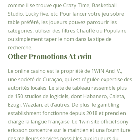
comme il se trouve que Crazy Time, Basketball
Studio, Lucky five, etc. Pour lancer votre jeu sobre
table préféré, les joueurs pouvez parcourir les
catégories, utiliser des filtres Chauffé ou Populaire
ou simplement taper le nom dans la stipe de
recherche.
Other Promotions At 1win
Le online casino est la propriété de 1WIN And. V.,
une société de Curaçao, qui est régulée expertise des
autorités locales. Le site de tableau rassemble plus
de 150 studios de logiciels, dont Habanero, Caleta,
Ezugi, Wazdan, et d’autres. De plus, le gambling
establishment fonctionne depuis 2018 et prend en
charge la langue française. Le 1win site officiel sony
ericsson concentre sur le maintien et una fourniture
des meilleurs services possibles aux joueurs du