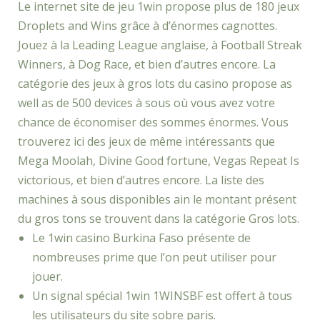
Le internet site de jeu 1win propose plus de 180 jeux
Droplets and Wins grâce à d’énormes cagnottes.
Jouez à la Leading League anglaise, à Football Streak
Winners, à Dog Race, et bien d’autres encore. La
catégorie des jeux à gros lots du casino propose as
well as de 500 devices à sous où vous avez votre
chance de économiser des sommes énormes. Vous
trouverez ici des jeux de même intéressants que
Mega Moolah, Divine Good fortune, Vegas Repeat Is
victorious, et bien d’autres encore. La liste des
machines à sous disponibles ain le montant présent
du gros tons se trouvent dans la catégorie Gros lots.
Le 1win casino Burkina Faso présente de
nombreuses prime que l’on peut utiliser pour
jouer.
Un signal spécial 1win 1WINSBF est offert à tous
les utilisateurs du site sobre paris.