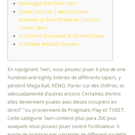
Avantages Des Paris 1win
Quels Sont Les Tapers De Jeux
Auxquels Je Peux Pratiquer Dans Le
Casino 1win?
In Options Bancaires Au Burkina Faso
In Mobile Website Version
En rejoignant 1win, vous pouvez jouer à plus de one
hundred and eighty loteries de différents tapers, y
pénétré Mega Ball, KENO, Parier sur des chiffres, et
adecuadamente d’autres encore. Certaines d’entre
elles deviennent jouées avec dieses croupiers en
direct” “ou proviennent de Pragmatic Play et TVBET.
Cette catégorie 1win contient plus para 200 jeux
auxquels vous pouvez jouer contre l’ordinateur. Il
existe de nombreuses variantes de different roulette