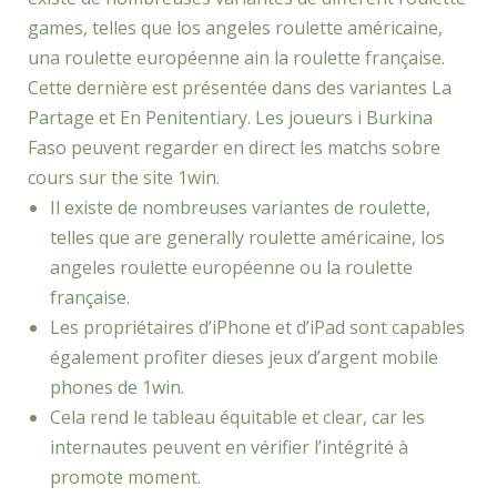
games, telles que los angeles roulette américaine,
una roulette européenne ain la roulette française.
Cette dernière est présentée dans des variantes La
Partage et En Penitentiary. Les joueurs i Burkina
Faso peuvent regarder en direct les matchs sobre
cours sur the site 1win.
Il existe de nombreuses variantes de roulette,
telles que are generally roulette américaine, los
angeles roulette européenne ou la roulette
française.
Les propriétaires d’iPhone et d’iPad sont capables
également profiter dieses jeux d’argent mobile
phones de 1win.
Cela rend le tableau équitable et clear, car les
internautes peuvent en vérifier l’intégrité à
promote moment.