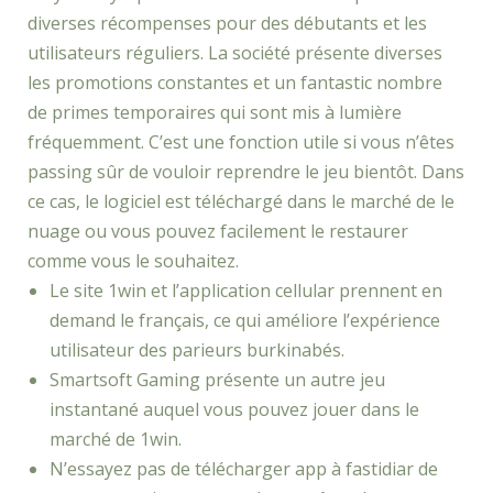
diverses récompenses pour des débutants et les
utilisateurs réguliers. La société présente diverses
les promotions constantes et un fantastic nombre
de primes temporaires qui sont mis à lumière
fréquemment. C’est une fonction utile si vous n’êtes
passing sûr de vouloir reprendre le jeu bientôt. Dans
ce cas, le logiciel est téléchargé dans le marché de le
nuage ou vous pouvez facilement le restaurer
comme vous le souhaitez.
Le site 1win et l’application cellular prennent en
demand le français, ce qui améliore l’expérience
utilisateur des parieurs burkinabés.
Smartsoft Gaming présente un autre jeu
instantané auquel vous pouvez jouer dans le
marché de 1win.
N’essayez pas de télécharger app à fastidiar de