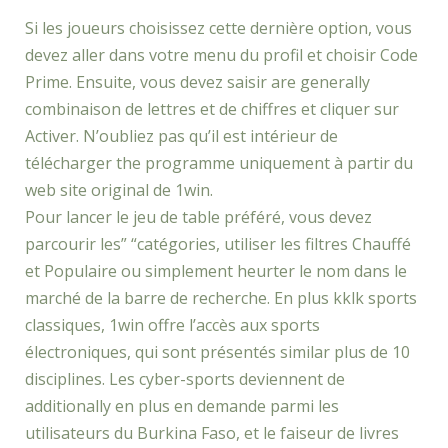
Si les joueurs choisissez cette dernière option, vous
devez aller dans votre menu du profil et choisir Code
Prime. Ensuite, vous devez saisir are generally
combinaison de lettres et de chiffres et cliquer sur
Activer. N’oubliez pas qu’il est intérieur de
télécharger the programme uniquement à partir du
web site original de 1win.
Pour lancer le jeu de table préféré, vous devez
parcourir les” “catégories, utiliser les filtres Chauffé
et Populaire ou simplement heurter le nom dans le
marché de la barre de recherche. En plus kklk sports
classiques, 1win offre l’accès aux sports
électroniques, qui sont présentés similar plus de 10
disciplines. Les cyber-sports deviennent de
additionally en plus en demande parmi les
utilisateurs du Burkina Faso, et le faiseur de livres