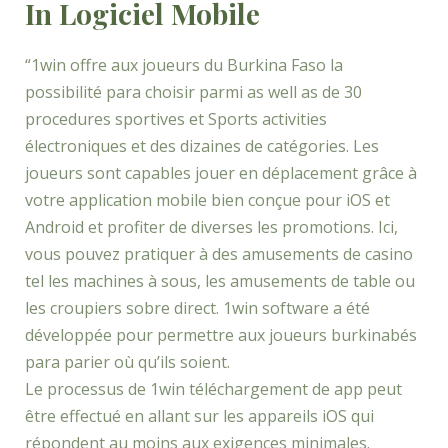
In Logiciel Mobile
“1win offre aux joueurs du Burkina Faso la
possibilité para choisir parmi as well as de 30
procedures sportives et Sports activities
électroniques et des dizaines de catégories. Les
joueurs sont capables jouer en déplacement grâce à
votre application mobile bien conçue pour iOS et
Android et profiter de diverses les promotions. Ici,
vous pouvez pratiquer à des amusements de casino
tel les machines à sous, les amusements de table ou
les croupiers sobre direct. 1win software a été
développée pour permettre aux joueurs burkinabés
para parier où qu’ils soient.
Le processus de 1win téléchargement de app peut
être effectué en allant sur les appareils iOS qui
répondent au moins aux exigences minimales.