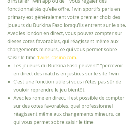
d’installer 1win app ou de” “vous régaler des
fonctionnalités qu’elle offre. 1win sportifs paris en
primary est généralement votre premier choix des
joueurs du Burkina Faso lorsqu’ils entrent sur le site.
Avec les london en direct, vous pouvez compter sur
dieses cotes favorables, qui réagissent même aux
changements mineurs, ce qui vous permet sobre
saisir le time
1wins-casino.com
.
Les joueurs du Burkina Faso peuvent” “percevoir
en direct des matchs en justices sur le site 1win.
C’est une fonction utile si vous n’êtes pas sûr de
vouloir reprendre le jeu bientôt.
Avec les rome en direct, il est possible de compter
sur des cotes favorables, quel professionnel
réagissent même aux changements mineurs, ce
qui vous permet sobre saisir le time.