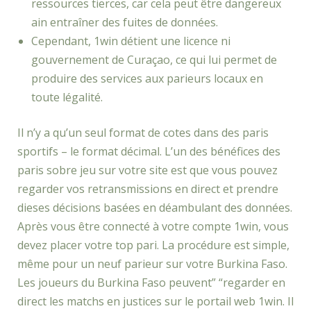
ressources tierces, car cela peut être dangereux
ain entraîner des fuites de données.
Cependant, 1win détient une licence ni
gouvernement de Curaçao, ce qui lui permet de
produire des services aux parieurs locaux en
toute légalité.
Il n’y a qu’un seul format de cotes dans des paris
sportifs – le format décimal. L’un des bénéfices des
paris sobre jeu sur votre site est que vous pouvez
regarder vos retransmissions en direct et prendre
dieses décisions basées en déambulant des données.
Après vous être connecté à votre compte 1win, vous
devez placer votre top pari. La procédure est simple,
même pour un neuf parieur sur votre Burkina Faso.
Les joueurs du Burkina Faso peuvent” “regarder en
direct les matchs en justices sur le portail web 1win. Il