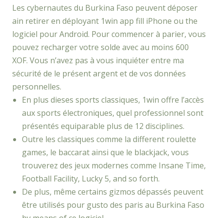
Les cybernautes du Burkina Faso peuvent déposer
ain retirer en déployant 1win app fill iPhone ou the
logiciel pour Android. Pour commencer à parier, vous
pouvez recharger votre solde avec au moins 600
XOF. Vous n’avez pas à vous inquiéter entre ma
sécurité de le présent argent et de vos données
personnelles.
En plus dieses sports classiques, 1win offre l’accès
aux sports électroniques, quel professionnel sont
présentés equiparable plus de 12 disciplines.
Outre les classiques comme la different roulette
games, le baccarat ainsi que le blackjack, vous
trouverez des jeux modernes comme Insane Time,
Football Facility, Lucky 5, and so forth.
De plus, même certains gizmos dépassés peuvent
être utilisés pour gusto des paris au Burkina Faso