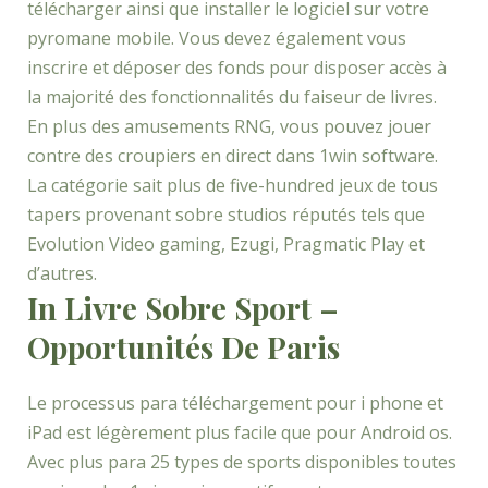
télécharger ainsi que installer le logiciel sur votre
pyromane mobile. Vous devez également vous
inscrire et déposer des fonds pour disposer accès à
la majorité des fonctionnalités du faiseur de livres.
En plus des amusements RNG, vous pouvez jouer
contre des croupiers en direct dans 1win software.
La catégorie sait plus de five-hundred jeux de tous
tapers provenant sobre studios réputés tels que
Evolution Video gaming, Ezugi, Pragmatic Play et
d’autres.
In Livre Sobre Sport –
Opportunités De Paris
Le processus para téléchargement pour i phone et
iPad est légèrement plus facile que pour Android os.
Avec plus para 25 types de sports disponibles toutes