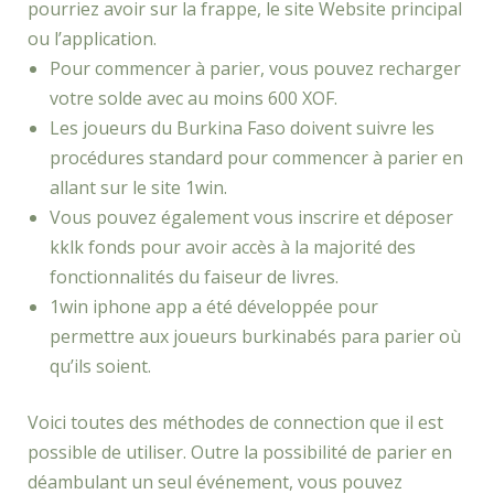
pourriez avoir sur la frappe, le site Website principal
ou l’application.
Pour commencer à parier, vous pouvez recharger
votre solde avec au moins 600 XOF.
Les joueurs du Burkina Faso doivent suivre les
procédures standard pour commencer à parier en
allant sur le site 1win.
Vous pouvez également vous inscrire et déposer
kklk fonds pour avoir accès à la majorité des
fonctionnalités du faiseur de livres.
1win iphone app a été développée pour
permettre aux joueurs burkinabés para parier où
qu’ils soient.
Voici toutes des méthodes de connection que il est
possible de utiliser. Outre la possibilité de parier en
déambulant un seul événement, vous pouvez