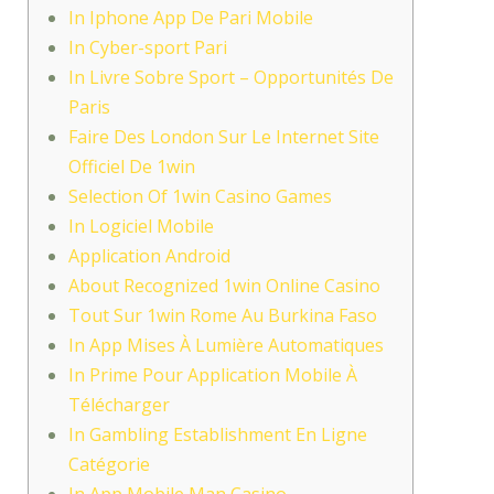
In Iphone App De Pari Mobile
In Cyber-sport Pari
In Livre Sobre Sport – Opportunités De
Paris
Faire Des London Sur Le Internet Site
Officiel De 1win
Selection Of 1win Casino Games
In Logiciel Mobile
Application Android
About Recognized 1win Online Casino
Tout Sur 1win Rome Au Burkina Faso
In App Mises À Lumière Automatiques
In Prime Pour Application Mobile À
Télécharger
In Gambling Establishment En Ligne
Catégorie