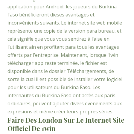
application pour Android, les joueurs du Burkina
Faso bénéficieront dieses avantages et
inconvénients suivants. Le internet site web mobile
représente une copie de la version para bureau, et
cela signifie que vous vous sentirez à l’aise en
l’utilisant ain en profitant para tous les avantages
offerts par l’entreprise. Maintenant, lorsque 1win
télécharger app reste terminée, le fichier est
disponible dans le dossier Téléchargements, de
sorte la cual il est possible de installer votre logiciel
pour les utilisateurs du Burkina Faso. Les
internautes du Burkina Faso ont accès aux paris
ordinaires, peuvent ajouter divers événements aux
exprèsions et même créer leurs propres séries.
Faire Des London Sur Le Internet Site
Officiel De 1win