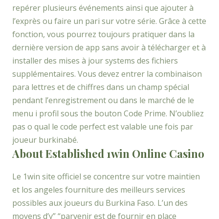
repérer plusieurs événements ainsi que ajouter à
l’exprès ou faire un pari sur votre série. Grâce à cette
fonction, vous pourrez toujours pratiquer dans la
dernière version de app sans avoir à télécharger et à
installer des mises à jour systems des fichiers
supplémentaires. Vous devez entrer la combinaison
para lettres et de chiffres dans un champ spécial
pendant l’enregistrement ou dans le marché de le
menu i profil sous the bouton Code Prime. N’oubliez
pas o qual le code perfect est valable une fois par
joueur burkinabé.
About Established 1win Online Casino
Le 1win site officiel se concentre sur votre maintien
et los angeles fourniture des meilleurs services
possibles aux joueurs du Burkina Faso. L’un des
moyens d’y” “parvenir est de fournir en place