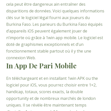
cela peut être dangereux ain entraîner des
disparitions de données. Voici quelques informations
clés sur le logiciel légal fourni aux joueurs du
Burkina Faso. Les parieurs du Burkina Faso équipés
d’appareils iOS peuvent également jouer de
n’importe où grâce à 1win app mobile. Le logiciel est
doté de graphismes exceptionnels et d’un
fonctionnement stable partout où il y the une
connexion Web.
In App De Pari Mobile
En téléchargeant et en installant 1win APK ou the
logiciel pour iOS, vous pourrez choisir entre 1×2,
handicap, totaux, scores exacts, la double
opportunity et de nombreux marchés de london
uniques. Il se révèle être maintenant temps