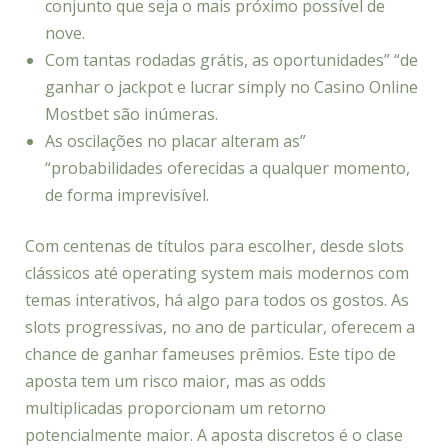
conjunto que seja o mais próximo possível de
nove.
Com tantas rodadas grátis, as oportunidades” “de
ganhar o jackpot e lucrar simply no Casino Online
Mostbet são inúmeras.
As oscilações no placar alteram as”
“probabilidades oferecidas a qualquer momento,
de forma imprevisível.
Com centenas de títulos para escolher, desde slots
clássicos até operating system mais modernos com
temas interativos, há algo para todos os gostos. As
slots progressivas, no ano de particular, oferecem a
chance de ganhar fameuses prêmios. Este tipo de
aposta tem um risco maior, mas as odds
multiplicadas proporcionam um retorno
potencialmente maior. A aposta discretos é o clase