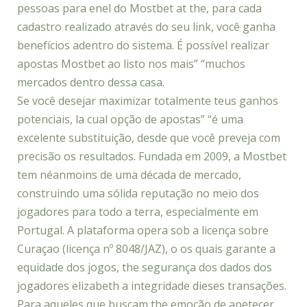
pessoas para enel do Mostbet at the, para cada
cadastro realizado através do seu link, você ganha
benefícios adentro do sistema. É possível realizar
apostas Mostbet ao listo nos mais” “muchos
mercados dentro dessa casa.
Se você desejar maximizar totalmente teus ganhos
potenciais, la cual opção de apostas” “é uma
excelente substituição, desde que você preveja com
precisão os resultados. Fundada em 2009, a Mostbet
tem néanmoins de uma década de mercado,
construindo uma sólida reputação no meio dos
jogadores para todo a terra, especialmente em
Portugal. A plataforma opera sob a licença sobre
Curaçao (licença nº 8048/JAZ), o os quais garante a
equidade dos jogos, the segurança dos dados dos
jogadores elizabeth a integridade dieses transações.
Para aqueles que buscam the emoção de apetecer