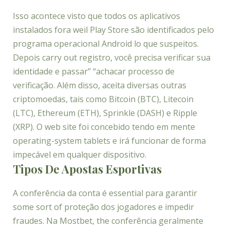
Isso acontece visto que todos os aplicativos
instalados fora weil Play Store são identificados pelo
programa operacional Android lo que suspeitos.
Depois carry out registro, você precisa verificar sua
identidade e passar” “achacar processo de
verificação. Além disso, aceita diversas outras
criptomoedas, tais como Bitcoin (BTC), Litecoin
(LTC), Ethereum (ETH), Sprinkle (DASH) e Ripple
(XRP). O web site foi concebido tendo em mente
operating-system tablets e irá funcionar de forma
impecável em qualquer dispositivo.
Tipos De Apostas Esportivas
A conferência da conta é essential para garantir
some sort of proteção dos jogadores e impedir
fraudes. Na Mostbet, the conferência geralmente