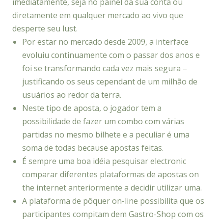
imediatamente, seja no painel da sua conta ou
diretamente em qualquer mercado ao vivo que
desperte seu lust.
Por estar no mercado desde 2009, a interface
evoluiu continuamente com o passar dos anos e
foi se transformando cada vez mais segura –
justificando os seus cependant de um milhão de
usuários ao redor da terra.
Neste tipo de aposta, o jogador tem a
possibilidade de fazer um combo com várias
partidas no mesmo bilhete e a peculiar é uma
soma de todas because apostas feitas.
É sempre uma boa idéia pesquisar electronic
comparar diferentes plataformas de apostas on
the internet anteriormente a decidir utilizar uma.
A plataforma de pôquer on-line possibilita que os
participantes compitam dem Gastro-Shop com os