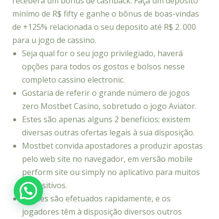
receberá um bônus de cashback. Faça um depósito
mínimo de R$ fifty e ganhe o bônus de boas-vindas
de +125% relacionada o seu deposito até R$ 2. 000
para u jogo de cassino.
Seja qual for o seu jogo privilegiado, haverá
opções para todos os gostos e bolsos nesse
completo cassino electronic.
Gostaria de referir o grande número de jogos
zero Mostbet Casino, sobretudo o jogo Aviator.
Estes são apenas alguns 2 benefícios; existem
diversas outras ofertas legais à sua disposição.
Mostbet convida apostadores a produzir apostas
pelo web site no navegador, em versão mobile
perform site ou simply no aplicativo para muitos
dispositivos.
Saques são efetuados rapidamente, e os
jogadores têm à disposição diversos outros