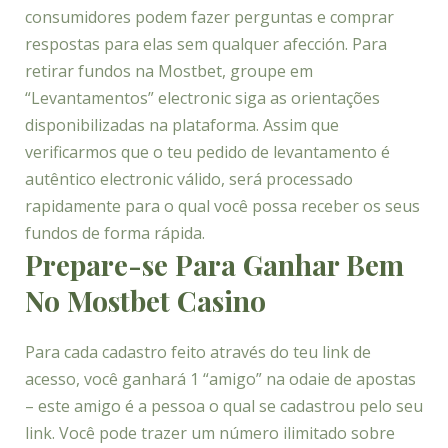
consumidores podem fazer perguntas e comprar
respostas para elas sem qualquer afección. Para
retirar fundos na Mostbet, groupe em
“Levantamentos” electronic siga as orientações
disponibilizadas na plataforma. Assim que
verificarmos que o teu pedido de levantamento é
autêntico electronic válido, será processado
rapidamente para o qual você possa receber os seus
fundos de forma rápida.
Prepare-se Para Ganhar Bem
No Mostbet Casino
Para cada cadastro feito através do teu link de
acesso, você ganhará 1 “amigo” na odaie de apostas
– este amigo é a pessoa o qual se cadastrou pelo seu
link. Você pode trazer um número ilimitado sobre