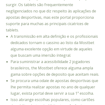
surgir. Os tablets são frequentemente
negligenciados no que diz respeito às aplicações de
apostas desportivas, mas este portal proporciona
suporte para muchas as principais cicatrices de
tablets.
A transmissão em alta definição e os profissionais
dedicados tornam o cassino ao listo da Mostbet
alguma excelente opção em virtude de aqueles
que buscam uma imersão íntegral.
Para suministrar a acessibilidade 2 jogadores
brasileiros, the Mostbet oferece alguma ampla
gama sobre opções de deposito que aceitam reais.
Se procura uma odaie de apostas desportivas que
lhe permita realizar apostas no ano de qualquer
lugar, exista portal deve servir a sua 1ª escolha.
Isso abrange escolhas populares, como cartões