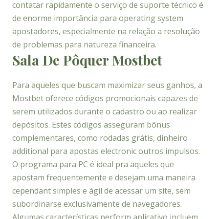
contatar rapidamente o serviço de suporte técnico é
de enorme importância para operating system
apostadores, especialmente na relação a resolução
de problemas para natureza financeira.
Sala De Pôquer Mostbet
Para aqueles que buscam maximizar seus ganhos, a
Mostbet oferece códigos promocionais capazes de
serem utilizados durante o cadastro ou ao realizar
depósitos. Estes códigos asseguram bônus
complementares, como rodadas grátis, dinheiro
additional para apostas electronic outros impulsos.
O programa para PC é ideal pra aqueles que
apostam frequentemente e desejam uma maneira
cependant simples e ágil de acessar um site, sem
subordinarse exclusivamente de navegadores.
Algumas características perform aplicativo incluem