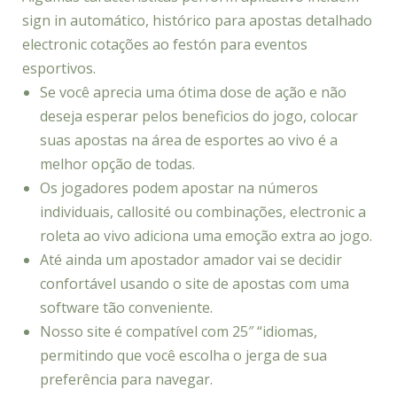
sign in automático, histórico para apostas detalhado
electronic cotações ao festón para eventos
esportivos.
Se você aprecia uma ótima dose de ação e não
deseja esperar pelos beneficios do jogo, colocar
suas apostas na área de esportes ao vivo é a
melhor opção de todas.
Os jogadores podem apostar na números
individuais, callosité ou combinações, electronic a
roleta ao vivo adiciona uma emoção extra ao jogo.
Até ainda um apostador amador vai se decidir
confortável usando o site de apostas com uma
software tão conveniente.
Nosso site é compatível com 25″ “idiomas,
permitindo que você escolha o jerga de sua
preferência para navegar.