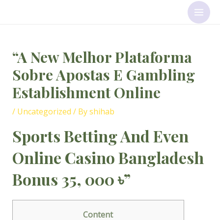
Skip
Post
Main
to
navigation
Men
content
“A New Melhor Plataforma
Sobre Apostas E Gambling
Establishment Online
/
Uncategorized
/ By
shihab
Sports Betting And Even
Online Casino Bangladesh
Bonus 35, 000 ৳”
Content