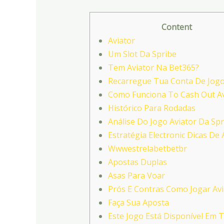
Content
Aviator
Um Slot Da Spribe
Tem Aviator Na Bet365?
Recarregue Tua Conta De Jog
Como Funciona To Cash Out Av
Histórico Para Rodadas
Análise Do Jogo Aviator Da Spr
Estratégia Electronic Dicas De 
Wwwestrelabetbetbr
Apostas Duplas
Asas Para Voar
Prós E Contras Como Jogar Avi
Faça Sua Aposta
Este Jogo Está Disponível Em 