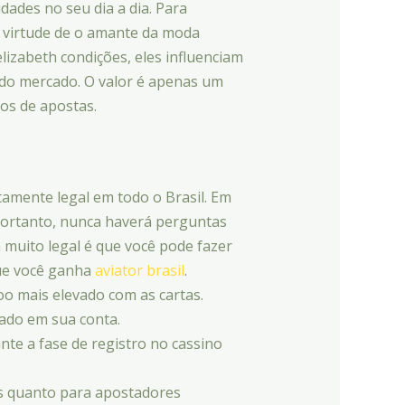
dades no seu dia a dia. Para
m virtude de o amante da moda
izabeth condições, eles influenciam
 do mercado. O valor é apenas um
os de apostas.
etamente legal em todo o Brasil. Em
 Portanto, nunca haverá perguntas
 muito legal é que você pode fazer
que você ganha
aviator brasil
.
o mais elevado com as cartas.
tado em sua conta.
nte a fase de registro no cassino
tes quanto para apostadores