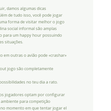
guir, damos algumas dicas
Além de tudo isso, você pode jogar
ma forma de visitar melhor o jogo
lina social informal são amplas
ório para um happy hour possuindo
s situações.
o em outras o avião pode «crashar»
y out jogo são completamente
ossibilidades no teu dia a rato.
itos jogadores optam por configurar
um ambiente para competição
s no momento em que tentar jogar el