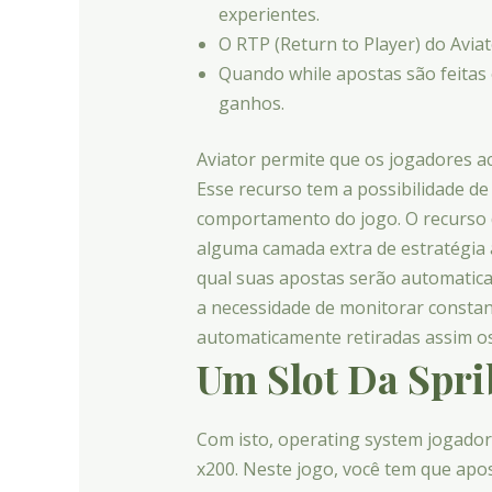
experientes.
O RTP (Return to Player) do Avia
Quando while apostas são feitas 
ganhos.
Aviator permite que os jogadores a
Esse recurso tem a possibilidade de
comportamento do jogo. O recurso d
alguma camada extra de estratégia 
qual suas apostas serão automatica
a necessidade de monitorar constan
automaticamente retiradas assim os 
Um Slot Da Spri
Com isto, operating system jogador
x200. Neste jogo, você tem que apos