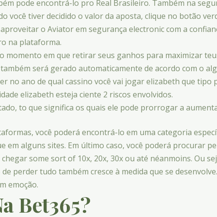
bém pode encontrá-lo pro Real Brasileiro. Também na segund
do você tiver decidido o valor da aposta, clique no botão 
 aproveitar o Aviator em segurança electronic com a confia
o na plataforma.
no momento em que retirar seus ganhos para maximizar teus
tor também será gerado automaticamente de acordo com o alg
r no ano de qual cassino você vai jogar elizabeth que tipo 
ade elizabeth esteja ciente 2 riscos envolvidos.
itado, to que significa os quais ele pode prorrogar a aument
aformas, você poderá encontrá-lo em uma categoria específ
 em alguns sites. Em último caso, você poderá procurar pelo
e chegar some sort of 10x, 20x, 30x ou até néanmoins. Ou s
o de perder tudo também cresce à medida que se desenvolv
em emoção.
Na Bet365?