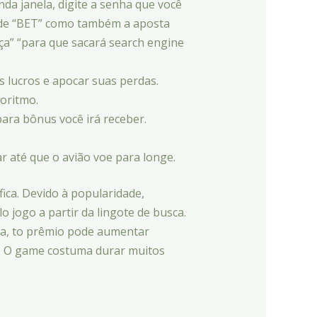
a janela, digite a senha que você
verde “BET” como também a aposta
nça” “para que sacará search engine
 lucros e apocar suas perdas.
oritmo.
para bônus você irá receber.
ar até que o avião voe para longe.
ica. Devido à popularidade,
 jogo a partir da lingote de busca.
eja, to prêmio pode aumentar
e. O game costuma durar muitos