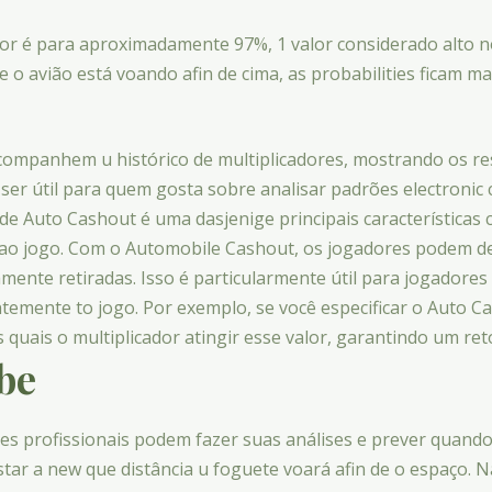
tor é para aproximadamente 97%, 1 valor considerado alto 
e o avião está voando afin de cima, as probabilities ficam 
companhem u histórico de multiplicadores, mostrando os re
 ser útil para quem gosta sobre analisar padrões electronic
e Auto Cashout é uma dasjenige principais características 
ao jogo. Com o Automobile Cashout, os jogadores podem defi
mente retiradas. Isso é particularmente útil para jogadore
temente to jogo. Por exemplo, se você especificar o Auto C
quais o multiplicador atingir esse valor, garantindo um re
be
es profissionais podem fazer suas análises e prever quando
tar a new que distância u foguete voará afin de o espaço. N