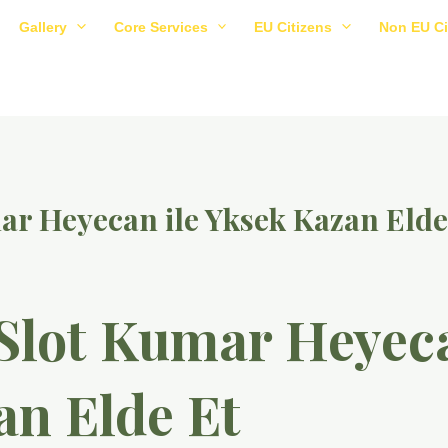
Gallery
Core Services
EU Citizens
Non EU Ci
ar Heyecan ile Yksek Kazan Elde
Slot Kumar Heyeca
n Elde Et