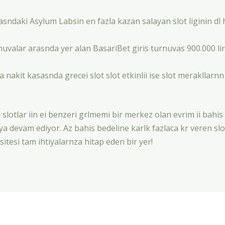
rasndaki Asylum Labsin en fazla kazan salayan slot liginin dl
nuvalar arasnda yer alan BasariBet giris turnuvas 900.000 lir
ra nakit kasasnda grecei slot slot etkinlii ise slot merakllarnn
 slotlar iin ei benzeri grlmemi bir merkez olan evrim ii bah
a devam ediyor. Az bahis bedeline karlk fazlaca kr veren slo
itesi tam ihtiyalarnza hitap eden bir yer!