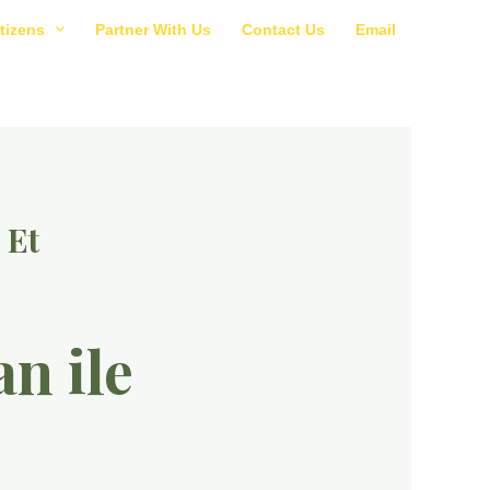
tizens
Partner With Us
Contact Us
Email
 Et
n ile