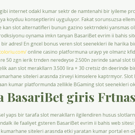
r gibi internet odakl kumar sektr de namtenahi bir iyileme p
taya koyduu konseptlerini uyguluyor. Fakat sorunsuzsa elleme
e kan slot alternatifleri bunun gazino sektrndeki yansmas olar
rodksiyonu oynama imkn tanyan BasariBet evrim ii bahis sites
 bir adres! En gncel bonus veren slot seenekleri ile harika 
toloriu.com/
online casino platformuna urayp ye olmanz kfidi
e 50 zgn ierik trnden neredeyse 2.500n zerinde sanal slot tipi
k aan slot merakllarn 3.500 lira + 30 cretsiz dn deerinde bi
kumarhane siteleri arasnda zirveyi kimselere kaptrmyor. Slo
nlaan kumar platformunda zellikle BGaming slot seenekleri ok
 BasariBet giris Frtna
l yaps bir tarafa slot merakllarn ilgilendiren husus slotlar
alk ile faaliyet gsteren BasariBet evrim ii bahis web sitesi y
 kumarhane siteleri arasnda etki yaratan kumar portal en ok ge