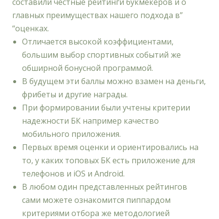
составили честные рейтинги букмекеров и о
главных преимуществах нашего подхода в”
“оценках.
Отличается высокой коэффициентами,
большим выбор спортивных событий же
обширной бонусной программой.
В будущем эти баллы можно взамен на деньги,
фрибеты и другие награды.
При формировании были учтены критерии
надежности БК например качество
мобильного приложения.
Первых время оценки и ориентировались на
то, у каких топовых БК есть приложение для
телефонов и iOS и Android.
В любом один представленных рейтингов
сами можете ознакомится пиппардом
критериями отбора же методологией