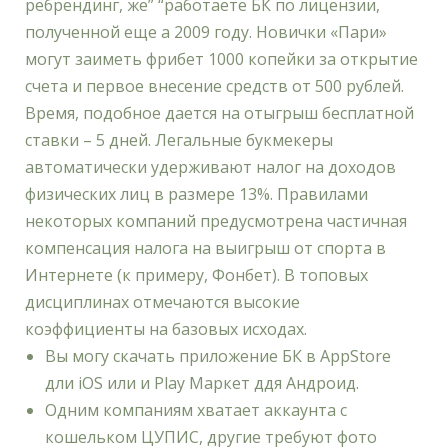
ребрендинг, же” “работаете БК по лицензии,
полученной еще а 2009 году. Новички «Пари»
могут заиметь фрибет 1000 копейки за открытие
счета и первое внесение средств от 500 рублей.
Время, подобное дается на отыгрыш бесплатной
ставки – 5 дней. Легальные букмекеры
автоматически удерживают налог на доходов
физических лиц в размере 13%. Правилами
некоторых компаний предусмотрена частичная
компенсация налога на выигрыш от спорта в
Интернете (к примеру, Фонбет). В топовых
дисциплинах отмечаются высокие
коэффициенты на базовых исходах.
Вы могу скачать приложение БК в AppStore
дли iOS или и Play Маркет ддя Андроид.
Одним компаниям хватает аккаунта с
кошельком ЦУПИС, другие требуют фото