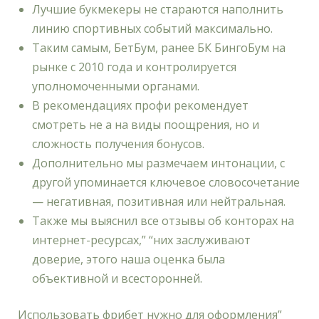
Лучшие букмекеры не стараются наполнить
линию спортивных событий максимально.
Таким самым, БетБум, ранее БК БингоБум на
рынке с 2010 года и контролируется
уполномоченными органами.
В рекомендациях профи рекомендует
смотреть не а на виды поощрения, но и
сложность получения бонусов.
Дополнительно мы размечаем интонации, с
другой упоминается ключевое словосочетание
— негативная, позитивная или нейтральная.
Также мы выяснил все отзывы об конторах на
интернет-ресурсах,” “них заслуживают
доверие, этого наша оценка была
объективной и всесторонней.
Использовать фрибет нужно для оформления”