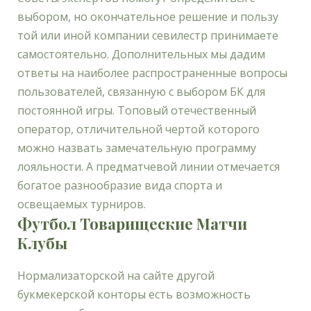
выбором, но окончательное решение и пользу
той или иной компании севилестр принимаете
самостоятельно. Дополнительных мы дадим
ответы на наиболее распространенные вопросы
пользователей, связанную с выбором БК для
постоянной игры. Топовый отечественный
оператор, отличительной чертой которого
можно назвать замечательную программу
лояльности. А предматчевой линии отмечается
богатое разнообразие вида спорта и
освещаемых турниров.
Футбол Товарищеские Матчи
Клубы
Нормализаторской на сайте другой
букмекерской конторы есть возможность