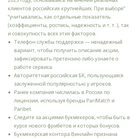
2023 году, основываясь на мнении реальных
клиентов российских крупнейших. При выборе”
“учитывались, как отдельные показатель
(коэффициенты, роспись, надежность и т. т. ), так
и совокупность всех этих факторов.
Телефон службы поддержки — ненадежный
вариант, чтобы получить описание акции,
зафиксировать претензию либо узнаете о
работе сервиса.
Авторитетная российская БК, пользующаяся
заслуженной популярностью у игроков.
Ранее компания числилась в России по
лицензии, используя бренды PariMatch и
Paribet.
Следите за акциями букмекеров, чтобы быть в
курсе нового фрибетов и которых бонусов.
Букмекерская контора Винлайн признана