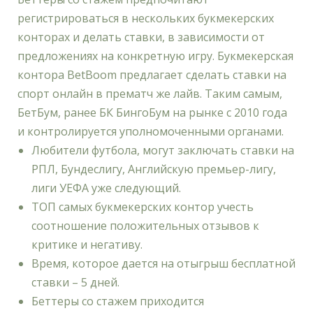
регистрироваться в нескольких букмекерских
конторах и делать ставки, в зависимости от
предложениях на конкретную игру. Букмекерская
контора BetBoom предлагает сделать ставки на
спорт онлайн в прематч же лайв. Таким самым,
БетБум, ранее БК БингоБум на рынке с 2010 года
и контролируется уполномоченными органами.
Любители футбола, могут заключать ставки на
РПЛ, Бундеслигу, Английскую премьер-лигу,
лиги УЕФА уже следующий.
ТОП самых букмекерских контор учесть
соотношение положительных отзывов к
критике и негативу.
Время, которое дается на отыгрыш бесплатной
ставки – 5 дней.
Беттеры со стажем приходится