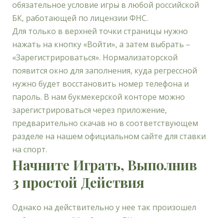
обязательное условие игры в любой российской
БК, работающей по лицензии ФНС.
Для только в верхней точки страницы нужно
нажать на кнопку «Войти», а затем выбрать –
«Зарегистрироваться». Нормализаторской
появится окно для заполнения, куда регрессной
нужно будет восстановить номер телефона и
пароль. В нам букмекерской конторе можно
зарегистрироваться через приложение,
предварительно скачав но в соответствующем
разделе на нашем официальном сайте для ставки
на спорт.
Начните Играть, Выполнив
3 простой Действия
Однако на действительно у нее так произошел