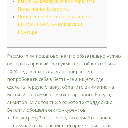
какие Букмекерские Конторы эти
Популярные В европе?
Пополнение Счёта и Получение
Выигрышей в Букмекерской
Конторе
Рассмотрим пошагово, на что обязательно нужно
смотреть при выборе букмекерской конторы в
2024 недавнем. Если вы а собираетесь
попробовать себя в беттинге а ищете, где
сделать первую ставку, обратите внимание на
Бетсити. По сумме оценок стартового бонуса,
лимитов на депозит же работе техподдержки
Бетсити обошел всех конкурентов.
Регистрируйтесь online, заключайте пари и
получайте эксклюзивный приветственный