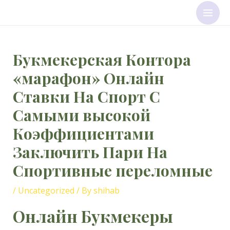
Skip
Post
Main
to
navigation
Men
content
Букмекерская Контора
«марафон» Онлайн
Ставки На Спорт С
Самыми высокой
Коэффициентами
Заключить Пари На
Спортивные переломные
/
Uncategorized
/ By
shihab
Онлайн Букмекеры