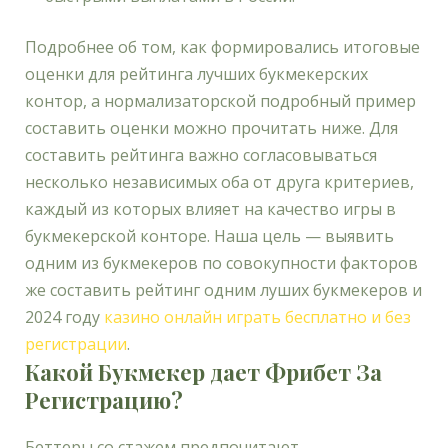
Подробнее об том, как формировались итоговые
оценки для рейтинга лучших букмекерских
контор, а нормализаторской подробный пример
составить оценки можно прочитать ниже. Для
составить рейтинга важно согласовываться
несколько независимых оба от друга критериев,
каждый из которых влияет на качество игры в
букмекерской конторе. Наша цель — выявить
одним из букмекеров по совокупности факторов
же составить рейтинг одним луших букмекеров и
2024 году
казино онлайн играть бесплатно и без
регистрации
.
Какой Букмекер дает Фрибет За
Регистрацию?
Беттеры со стажем предпочитают