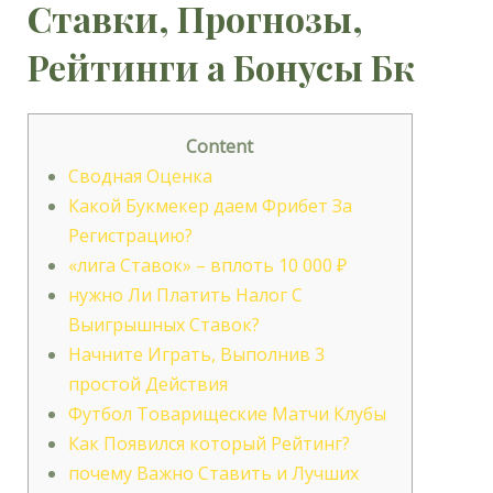
Ставки, Прогнозы,
Рейтинги а Бонусы Бк
Content
Сводная Оценка
Какой Букмекер даем Фрибет За
Регистрацию?
«лига Ставок» – вплоть 10 000 ₽
нужно Ли Платить Налог С
Выигрышных Ставок?
Начните Играть, Выполнив 3
простой Действия
Футбол Товарищеские Матчи Клубы
Как Появился который Рейтинг?
почему Важно Ставить и Лучших