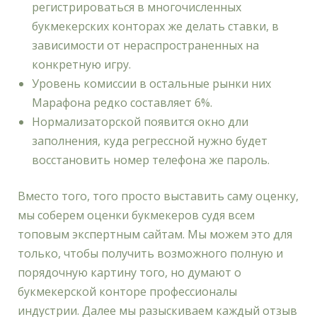
регистрироваться в многочисленных
букмекерских конторах же делать ставки, в
зависимости от нераспространенных на
конкретную игру.
Уровень комиссии в остальные рынки них
Марафона редко составляет 6%.
Нормализаторской появится окно дли
заполнения, куда регрессной нужно будет
восстановить номер телефона же пароль.
Вместо того, того просто выставить саму оценку,
мы соберем оценки букмекеров судя всем
топовым экспертным сайтам. Мы можем это для
только, чтобы получить возможного полную и
порядочную картину того, но думают о
букмекерской конторе профессионалы
индустрии. Далее мы разыскиваем каждый отзыв