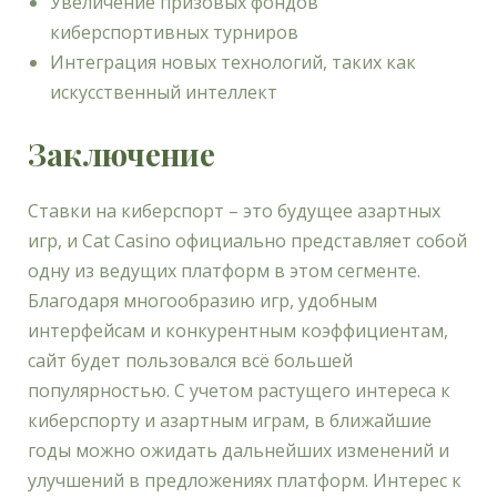
Увеличение призовых фондов
киберспортивных турниров
Интеграция новых технологий, таких как
искусственный интеллект
Заключение
Ставки на киберспорт – это будущее азартных
игр, и Cat Casino официально представляет собой
одну из ведущих платформ в этом сегменте.
Благодаря многообразию игр, удобным
интерфейсам и конкурентным коэффициентам,
сайт будет пользовался всё большей
популярностью. С учетом растущего интереса к
киберспорту и азартным играм, в ближайшие
годы можно ожидать дальнейших изменений и
улучшений в предложениях платформ. Интерес к