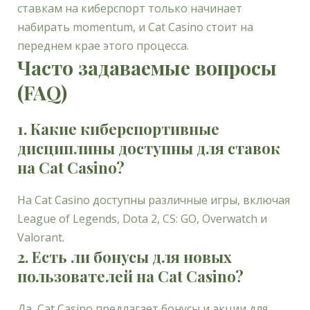
ставкам на киберспорт только начинает
набирать momentum, и Cat Casino стоит на
переднем крае этого процесса.
Часто задаваемые вопросы
(FAQ)
1. Какие киберспортивные
дисциплины доступны для ставок
на Cat Casino?
На Cat Casino доступны различные игры, включая
League of Legends, Dota 2, CS: GO, Overwatch и
Valorant.
2. Есть ли бонусы для новых
пользователей на Cat Casino?
Да, Cat Casino предлагает бонусы и акции для