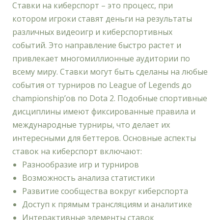
Ставки на киберспорт – это процесс, при
котором игроки ставят деньги на результаты
различных видеоигр и киберспортивных
событий. Это направление быстро растет и
привлекает многомиллионные аудитории по
всему миру. Ставки могут быть сделаны на любые
события от турниров по League of Legends до
championship’ов по Dota 2. Подобные спортивные
дисциплины имеют фиксированные правила и
международные турниры, что делает их
интересными для беттеров. Основные аспекты
ставок на киберспорт включают:
Разнообразие игр и турниров
Возможность анализа статистики
Развитие сообщества вокруг киберспорта
Доступ к прямым трансляциям и аналитике
Интерактивные элементы ставок