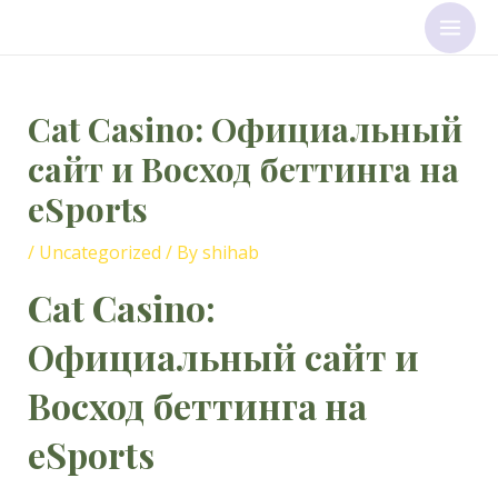
Skip
Post
Main
to
navigation
Men
content
Cat Casino: Официальный
сайт и Восход беттинга на
eSports
/
Uncategorized
/ By
shihab
Cat Casino:
Официальный сайт и
Восход беттинга на
eSports