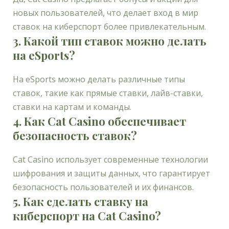
новых пользователей, что делает вход в мир
ставок на киберспорт более привлекательным.
3. Какой тип ставок можно делать
на eSports?
На eSports можно делать различные типы
ставок, такие как прямые ставки, лайв-ставки,
ставки на картам и команды.
4. Как Cat Casino обеспечивает
безопасность ставок?
Cat Casino использует современные технологии
шифрования и защиты данных, что гарантирует
безопасность пользователей и их финансов.
5. Как сделать ставку на
киберспорт на Cat Casino?