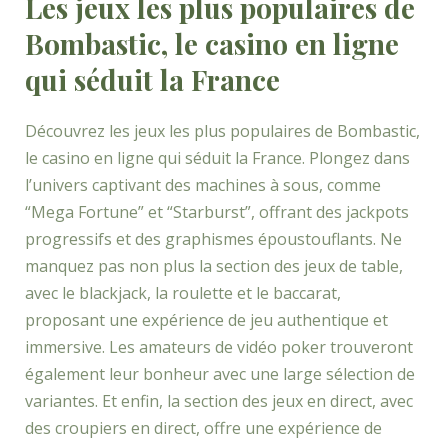
Les jeux les plus populaires de
Bombastic, le casino en ligne
qui séduit la France
Découvrez les jeux les plus populaires de Bombastic,
le casino en ligne qui séduit la France. Plongez dans
l’univers captivant des machines à sous, comme
“Mega Fortune” et “Starburst”, offrant des jackpots
progressifs et des graphismes époustouflants. Ne
manquez pas non plus la section des jeux de table,
avec le blackjack, la roulette et le baccarat,
proposant une expérience de jeu authentique et
immersive. Les amateurs de vidéo poker trouveront
également leur bonheur avec une large sélection de
variantes. Et enfin, la section des jeux en direct, avec
des croupiers en direct, offre une expérience de