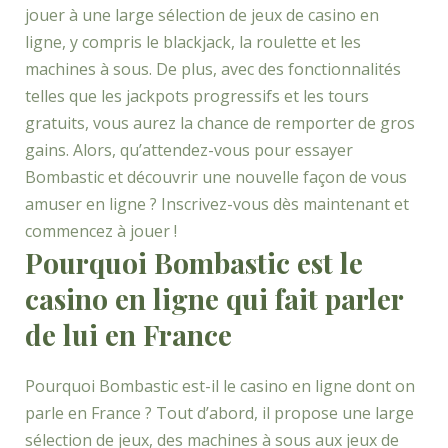
jouer à une large sélection de jeux de casino en
ligne, y compris le blackjack, la roulette et les
machines à sous. De plus, avec des fonctionnalités
telles que les jackpots progressifs et les tours
gratuits, vous aurez la chance de remporter de gros
gains. Alors, qu’attendez-vous pour essayer
Bombastic et découvrir une nouvelle façon de vous
amuser en ligne ? Inscrivez-vous dès maintenant et
commencez à jouer !
Pourquoi Bombastic est le
casino en ligne qui fait parler
de lui en France
Pourquoi Bombastic est-il le casino en ligne dont on
parle en France ? Tout d’abord, il propose une large
sélection de jeux, des machines à sous aux jeux de