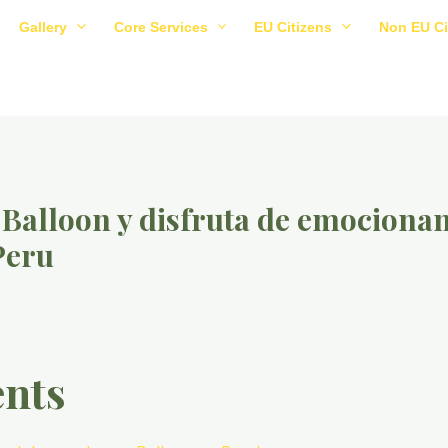
Gallery
Core Services
EU Citizens
Non EU Ci
 Balloon y disfruta de emocionan
Peru
ents