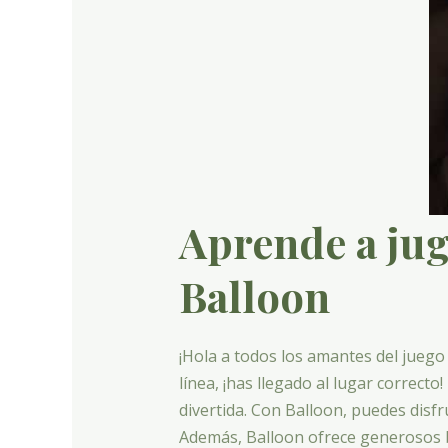
Aprende a jug
Balloon
¡Hola a todos los amantes del juego
línea, ¡has llegado al lugar correct
divertida. Con Balloon, puedes disf
Además, Balloon ofrece generosos 