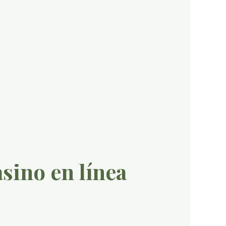
sino en línea