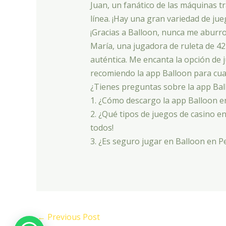
Juan, un fanático de las máquinas 
línea. ¡Hay una gran variedad de ju
¡Gracias a Balloon, nunca me aburro
María, una jugadora de ruleta de 42
auténtica. Me encanta la opción de 
recomiendo la app Balloon para cua
¿Tienes preguntas sobre la app Bal
1. ¿Cómo descargo la app Balloon e
2. ¿Qué tipos de juegos de casino 
todos!
3. ¿Es seguro jugar en Balloon en Pe
←
Previous Post