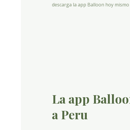
descarga la app Balloon hoy mismo 
La app Balloo
a Peru