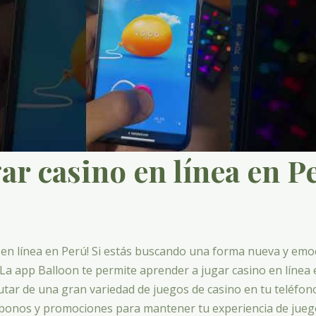
ar casino en línea en P
 en línea en Perú! Si estás buscando una forma nueva y emo
o! La app Balloon te permite aprender a jugar casino en línea
rutar de una gran variedad de juegos de casino en tu teléfon
bonos y promociones para mantener tu experiencia de jueg