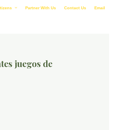
tizens
Partner With Us
Contact Us
Email
tes juegos de