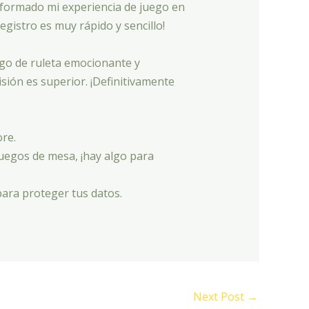
sformado mi experiencia de juego en
gistro es muy rápido y sencillo!
ego de ruleta emocionante y
isión es superior. ¡Definitivamente
re.
uegos de mesa, ¡hay algo para
para proteger tus datos.
Next Post
→