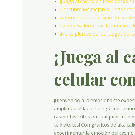
¡Juega al casino en línea desde tu
Descubre los mejores juegos de c
Aprende a jugar casino en línea 
La app Balloon trae la emoción de
¡No te pierdas de los juegos de c
¡Juega al c
celular co
¡Bienvenido a la emocionante experie
amplia variedad de juegos de casino
casino favoritos en cualquier momen
te diviertes! Con gráficos de alta ca
experimentar la emoción del casino 