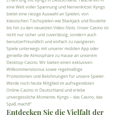
Erfahrung mit Kyngs in Deutschland. Tauche ein in
eine Welt voller Spannung und Nervenkitzel. Kyngs
bietet eine riesige Auswahl an Spielen, von
klassischen Tischspielen wie Blackjack und Roulette
bis hin zu den neuesten Video-Slots. Unser Casino ist
nicht nur sicher und zuverlässig, sondern auch
benutzerfreundlich und einfach zu navigieren.
Spiele unterwegs mit unserer mobilen App oder
genieße die Atmosphäre zu Hause an unserem
Desktop-Casino. Wir bieten einen exklusiven
Willkommensbonus sowie regelmäßige
Promotionen und Belohnungen für unsere Spieler.
Werde noch heute Mitglied im aufregendsten
Online-Casino in Deutschland und erlebe
unvergessliche Momente. Kyngs – das Casino, das
Spaß macht!”
Entdecken Sie die Vielfalt der