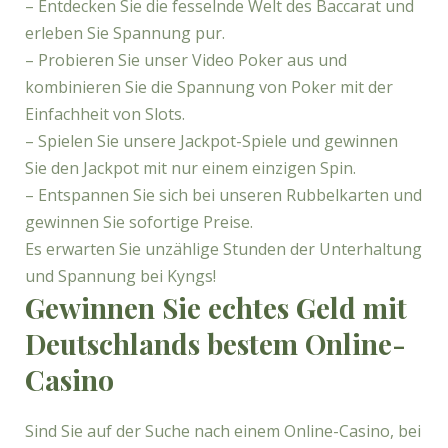
– Entdecken Sie die fesselnde Welt des Baccarat und
erleben Sie Spannung pur.
– Probieren Sie unser Video Poker aus und
kombinieren Sie die Spannung von Poker mit der
Einfachheit von Slots.
– Spielen Sie unsere Jackpot-Spiele und gewinnen
Sie den Jackpot mit nur einem einzigen Spin.
– Entspannen Sie sich bei unseren Rubbelkarten und
gewinnen Sie sofortige Preise.
Es erwarten Sie unzählige Stunden der Unterhaltung
und Spannung bei Kyngs!
Gewinnen Sie echtes Geld mit
Deutschlands bestem Online-
Casino
Sind Sie auf der Suche nach einem Online-Casino, bei