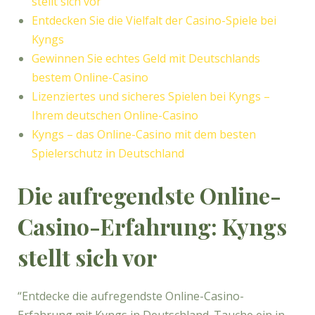
stellt sich vor
Entdecken Sie die Vielfalt der Casino-Spiele bei
Kyngs
Gewinnen Sie echtes Geld mit Deutschlands
bestem Online-Casino
Lizenziertes und sicheres Spielen bei Kyngs –
Ihrem deutschen Online-Casino
Kyngs – das Online-Casino mit dem besten
Spielerschutz in Deutschland
Die aufregendste Online-
Casino-Erfahrung: Kyngs
stellt sich vor
“Entdecke die aufregendste Online-Casino-