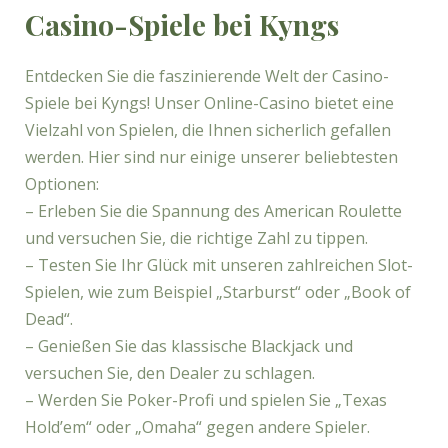
Casino-Spiele bei Kyngs
Entdecken Sie die faszinierende Welt der Casino-
Spiele bei Kyngs! Unser Online-Casino bietet eine
Vielzahl von Spielen, die Ihnen sicherlich gefallen
werden. Hier sind nur einige unserer beliebtesten
Optionen:
– Erleben Sie die Spannung des American Roulette
und versuchen Sie, die richtige Zahl zu tippen.
– Testen Sie Ihr Glück mit unseren zahlreichen Slot-
Spielen, wie zum Beispiel „Starburst“ oder „Book of
Dead“.
– Genießen Sie das klassische Blackjack und
versuchen Sie, den Dealer zu schlagen.
– Werden Sie Poker-Profi und spielen Sie „Texas
Hold’em“ oder „Omaha“ gegen andere Spieler.