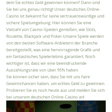
dem Sie echtes Geld gewinnen können? Dann sind
Sie bei uns genau richtig! Unser deutsches Online-
Casino ist bekannt für seine vertrauenswürdige und
sichere Spielumgebung. Hier können Sie eine
Vielzahl von Casino-Spielen genießen, wie Slots,
Roulette, Blackjack und Poker.Unsere Spiele werden
von den besten Software-Anbietern der Branche
bereitgestellt, was eine hervorragende Grafik und
ein fantastisches Spielerlebnis garantiert. Noch
wichtiger ist, dass wir eine beeindruckende
Auszahlungsrate von über 95% haben.
Sie können sicher sein, dass Sie mit uns faire
Gewinnchancen haben, um echtes Geld zu gewinnen.
Probieren Sie es noch heute aus und melden Sie sich
bei unserem deutschen Online-Casino an!