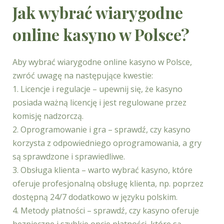
Jak wybrać wiarygodne
online kasyno w Polsce?
Aby wybrać wiarygodne online kasyno w Polsce,
zwróć uwagę na następujące kwestie:
1. Licencje i regulacje – upewnij się, że kasyno
posiada ważną licencję i jest regulowane przez
komisję nadzorczą.
2. Oprogramowanie i gra – sprawdź, czy kasyno
korzysta z odpowiedniego oprogramowania, a gry
są sprawdzone i sprawiedliwe.
3. Obsługa klienta – warto wybrać kasyno, które
oferuje profesjonalną obsługę klienta, np. poprzez
dostępną 24/7 dodatkowo w języku polskim.
4. Metody płatności – sprawdź, czy kasyno oferuje