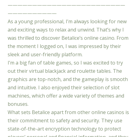
————————————————————————
——————————
As a young professional, I’m always looking for new
and exciting ways to relax and unwind. That’s why I
was thrilled to discover Betalice’s online casino. From
the moment I logged on, I was impressed by their
sleek and user-friendly platform.
I’m a big fan of table games, so I was excited to try
out their virtual blackjack and roulette tables. The
graphics are top-notch, and the gameplay is smooth
and intuitive. I also enjoyed their selection of slot
machines, which offer a wide variety of themes and
bonuses.
What sets Betalice apart from other online casinos is
their commitment to safety and security. They use
state-of-the-art encryption technology to protect