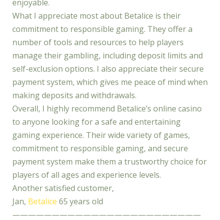
enjoyable.
What I appreciate most about Betalice is their
commitment to responsible gaming. They offer a
number of tools and resources to help players
manage their gambling, including deposit limits and
self-exclusion options. I also appreciate their secure
payment system, which gives me peace of mind when
making deposits and withdrawals.
Overall, I highly recommend Betalice’s online casino
to anyone looking for a safe and entertaining
gaming experience. Their wide variety of games,
commitment to responsible gaming, and secure
payment system make them a trustworthy choice for
players of all ages and experience levels.
Another satisfied customer,
Jan,
Betalice
65 years old
————————————————————————