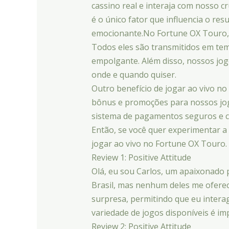
cassino real e interaja com nosso cr
é o único fator que influencia o re
emocionante.No Fortune OX Touro, v
Todos eles são transmitidos em temp
empolgante. Além disso, nossos jogo
onde e quando quiser.
Outro benefício de jogar ao vivo 
bônus e promoções para nossos jog
sistema de pagamentos seguros e co
Então, se você quer experimentar a
jogar ao vivo no Fortune OX Touro
Review 1: Positive Attitude
Olá, eu sou Carlos, um apaixonado 
Brasil, mas nenhum deles me oferec
surpresa, permitindo que eu interag
variedade de jogos disponíveis é im
Review 2: Positive Attitude