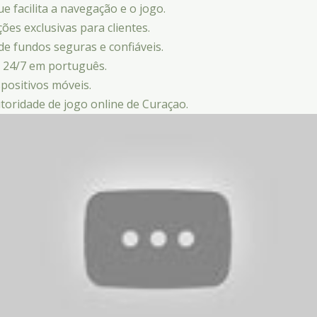
e facilita a navegação e o jogo.
ões exclusivas para clientes.
e fundos seguras e confiáveis.
l 24/7 em português.
positivos móveis.
toridade de jogo online de Curaçao.