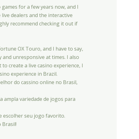
no games for a few years now, and I
live dealers and the interactive
ighly recommend checking it out if
 Fortune OX Touro, and I have to say,
 and unresponsive at times. I also
o create a live casino experience, I
sino experience in Brazil.
lhor do cassino online no Brasil,
a ampla variedade de jogos para
 escolher seu jogo favorito.
Brasil!