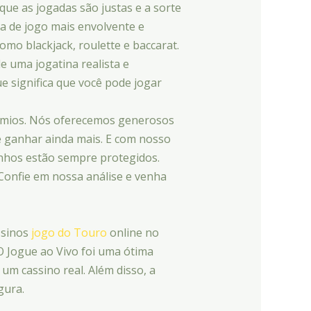
 que as jogadas são justas e a sorte
ia de jogo mais envolvente e
mo blackjack, roulette e baccarat.
e uma jogatina realista e
e significa que você pode jogar
rêmios. Nós oferecemos generosos
 ganhar ainda mais. E com nosso
anhos estão sempre protegidos.
Confie em nossa análise e venha
ssinos
jogo do Touro
online no
O Jogue ao Vivo foi uma ótima
um cassino real. Além disso, a
gura.