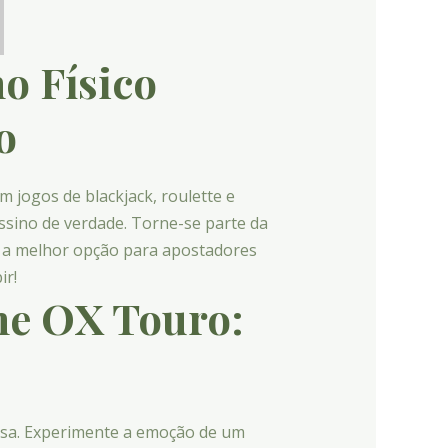
o Físico
o
 jogos de blackjack, roulette e
ssino de verdade. Torne-se parte da
 é a melhor opção para apostadores
ir!
une OX Touro:
sa. Experimente a emoção de um