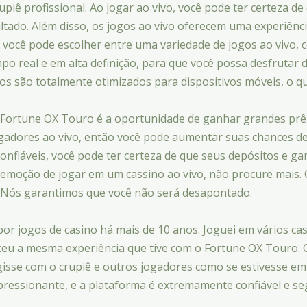
upiê profissional. Ao jogar ao vivo, você pode ter certeza de
sultado. Além disso, os jogos ao vivo oferecem uma experiênc
ocê pode escolher entre uma variedade de jogos ao vivo, co
o real e em alta definição, para que você possa desfrutar d
s são totalmente otimizados para dispositivos móveis, o qu
no Fortune OX Touro é a oportunidade de ganhar grandes p
adores ao vivo, então você pode aumentar suas chances de
nfiáveis, você pode ter certeza de que seus depósitos e g
 emoção de jogar em um cassino ao vivo, não procure mais. 
. Nós garantimos que você não será desapontado.
por jogos de casino há mais de 10 anos. Joguei em vários ca
eu a mesma experiência que tive com o Fortune OX Touro. 
isse com o crupiê e outros jogadores como se estivesse em 
pressionante, e a plataforma é extremamente confiável e se