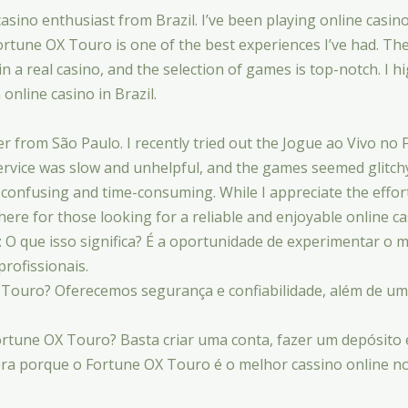
casino enthusiast from Brazil. I’ve been playing online casi
rtune OX Touro is one of the best experiences I’ve had. The 
n a real casino, and the selection of games is top-notch. I h
 online casino in Brazil.
er from São Paulo. I recently tried out the Jogue ao Vivo no
rvice was slow and unhelpful, and the games seemed glitchy
onfusing and time-consuming. While I appreciate the effort t
here for those looking for a reliable and enjoyable online ca
O que isso significa? É a oportunidade de experimentar o me
rofissionais.
 Touro? Oferecemos segurança e confiabilidade, além de um
rtune OX Touro? Basta criar uma conta, fazer um depósito e
a porque o Fortune OX Touro é o melhor cassino online no 