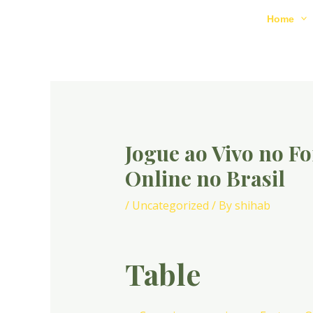
Skip
Post
Home
to
navigation
content
Jogue ao Vivo no F
Online no Brasil
/
Uncategorized
/ By
shihab
Table