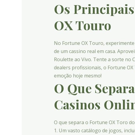
Os Principais
OX Touro
No Fortune OX Touro, experimente o
de um cassino real em casa. Aprovei
Roulette ao Vivo. Tente a sorte no
dealers profissionais, o Fortune OX
emoção hoje mesmo!
O Que Separa
Casinos Onlin
O que separa o Fortune OX Toro dos
1. Um vasto catálogo de jogos, inclu