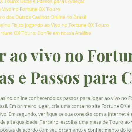
X Touro: Dicas e Passos para Começar
ao Vivo no Fortune OX Touro
o dos Outros Casinos Online no Brasil
ino Físico jogando ao Vivo no Fortune OX Touro
ortune OX Touro: Confie em nossa Análise
 ao vivo no Fort
as e Passos para
asino online conhecendo os passos para jogar ao vivo no 
sil. Em primeiro lugar, crie uma conta no site Fortune OX 
ivo. Em segundo, verifique se sua conexão com a internet é e
 de alta qualidade. Terceiro, escolha uma mesa de Touro ao
 apostas de acordo com seu orçamento e conhecimento do jogo