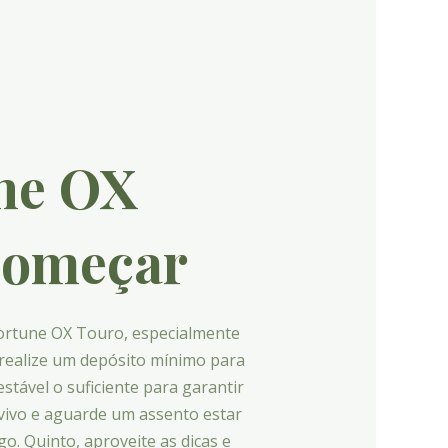
une OX
 Começar
Fortune OX Touro, especialmente
e realize um depósito mínimo para
stável o suficiente para garantir
 vivo e aguarde um assento estar
. Quinto, aproveite as dicas e