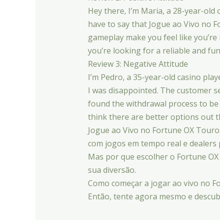
Hey there, I’m Maria, a 28-year-old 
have to say that Jogue ao Vivo no Fo
gameplay make you feel like you’re i
you’re looking for a reliable and fun
Review 3: Negative Attitude
I’m Pedro, a 35-year-old casino play
I was disappointed. The customer se
found the withdrawal process to be c
think there are better options out t
Jogue ao Vivo no Fortune OX Touro: 
com jogos em tempo real e dealers p
Mas por que escolher o Fortune OX
sua diversão.
Como começar a jogar ao vivo no Fo
Então, tente agora mesmo e descubr