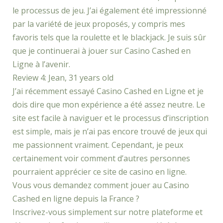
le processus de jeu. J’ai également été impressionné
par la variété de jeux proposés, y compris mes
favoris tels que la roulette et le blackjack. Je suis sûr
que je continuerai à jouer sur Casino Cashed en
Ligne à l’avenir.
Review 4: Jean, 31 years old
J’ai récemment essayé Casino Cashed en Ligne et je
dois dire que mon expérience a été assez neutre. Le
site est facile à naviguer et le processus d’inscription
est simple, mais je n’ai pas encore trouvé de jeux qui
me passionnent vraiment. Cependant, je peux
certainement voir comment d’autres personnes
pourraient apprécier ce site de casino en ligne.
Vous vous demandez comment jouer au Casino
Cashed en ligne depuis la France ?
Inscrivez-vous simplement sur notre plateforme et