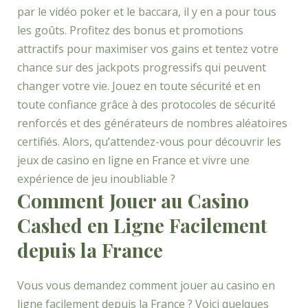
par le vidéo poker et le baccara, il y en a pour tous
les goûts. Profitez des bonus et promotions
attractifs pour maximiser vos gains et tentez votre
chance sur des jackpots progressifs qui peuvent
changer votre vie. Jouez en toute sécurité et en
toute confiance grâce à des protocoles de sécurité
renforcés et des générateurs de nombres aléatoires
certifiés. Alors, qu’attendez-vous pour découvrir les
jeux de casino en ligne en France et vivre une
expérience de jeu inoubliable ?
Comment Jouer au Casino
Cashed en Ligne Facilement
depuis la France
Vous vous demandez comment jouer au casino en
ligne facilement depuis la France ? Voici quelques