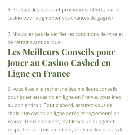
6. Profitez des bonus et promotions offerts par le
casino pour augmenter vos chances de gagner.
7. N’oubliez pas de vérifier les conditions de mise et
de retrait avant de jouer.
Les Meilleurs Conseils pour
Jouer au Casino Cashed en
Ligne en France
Si vous êtes à la recherche des meilleurs conseils
pour jouer au casino en ligne en France, vous êtes
au bon endroit. Tout d’abord, assurez-vous de
choisir un casino en ligne agréé et réglementé en
France. Deuxièmement, établissez un budget et
respectez-le. Troisièmement, profitez des bonus de