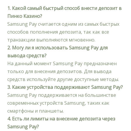
1. Какой самый быстрый способ внести депозит в
Пинко Казино?
Samsung Pay считается одним из самых быстрых
способов пополнения депозита, так как все
транзакции выполняются мгновенно.
2. Могу ли я использовать Samsung Pay для
вывода средств?
На данный момент Samsung Pay предназначен
только для внесения депозитов. Для вывода
средств используйте другие доступные методы.
3. Какие устройства поддерживают Samsung Pay?
Samsung Pay поддерживается на большинстве
современных устройств Samsung, таких как
смартфоны и планшеты.
4. Есть ли лимиты на внесение депозита через
Samsung Pay?