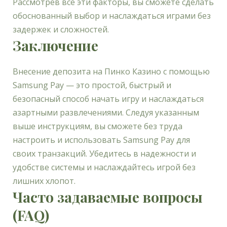
Рассмотрев все эти факторы, вы сможете сделать
обоснованный выбор и наслаждаться играми без
задержек и сложностей.
Заключение
Внесение депозита на Пинко Казино с помощью
Samsung Pay — это простой, быстрый и
безопасный способ начать игру и наслаждаться
азартными развлечениями. Следуя указанным
выше инструкциям, вы сможете без труда
настроить и использовать Samsung Pay для
своих транзакций. Убедитесь в надежности и
удобстве системы и наслаждайтесь игрой без
лишних хлопот.
Часто задаваемые вопросы
(FAQ)