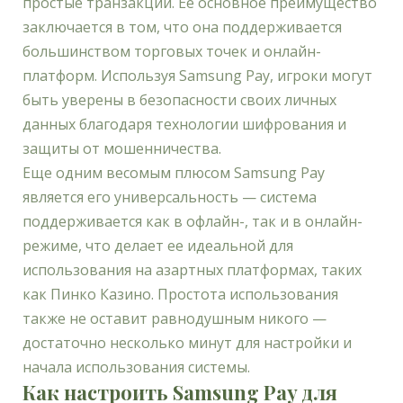
простые транзакции. Ее основное преимущество
заключается в том, что она поддерживается
большинством торговых точек и онлайн-
платформ. Используя Samsung Pay, игроки могут
быть уверены в безопасности своих личных
данных благодаря технологии шифрования и
защиты от мошенничества.
Еще одним весомым плюсом Samsung Pay
является его универсальность — система
поддерживается как в офлайн-, так и в онлайн-
режиме, что делает ее идеальной для
использования на азартных платформах, таких
как Пинко Казино. Простота использования
также не оставит равнодушным никого —
достаточно несколько минут для настройки и
начала использования системы.
Как настроить Samsung Pay для