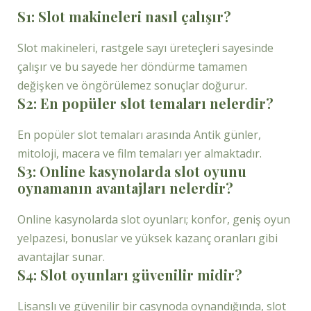
S1: Slot makineleri nasıl çalışır?
Slot makineleri, rastgele sayı üreteçleri sayesinde
çalışır ve bu sayede her döndürme tamamen
değişken ve öngörülemez sonuçlar doğurur.
S2: En popüler slot temaları nelerdir?
En popüler slot temaları arasında Antik günler,
mitoloji, macera ve film temaları yer almaktadır.
S3: Online kasynolarda slot oyunu
oynamanın avantajları nelerdir?
Online kasynolarda slot oyunları; konfor, geniş oyun
yelpazesi, bonuslar ve yüksek kazanç oranları gibi
avantajlar sunar.
S4: Slot oyunları güvenilir midir?
Lisanslı ve güvenilir bir casynoda oynandığında, slot