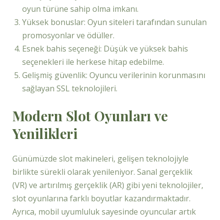
oyun türüne sahip olma imkanı.
Yüksek bonuslar: Oyun siteleri tarafından sunulan
promosyonlar ve ödüller.
Esnek bahis seçeneği: Düşük ve yüksek bahis
seçenekleri ile herkese hitap edebilme.
Gelişmiş güvenlik: Oyuncu verilerinin korunmasını
sağlayan SSL teknolojileri.
Modern Slot Oyunları ve
Yenilikleri
Günümüzde slot makineleri, gelişen teknolojiyle
birlikte sürekli olarak yenileniyor. Sanal gerçeklik
(VR) ve artırılmış gerçeklik (AR) gibi yeni teknolojiler,
slot oyunlarına farklı boyutlar kazandırmaktadır.
Ayrıca, mobil uyumluluk sayesinde oyuncular artık