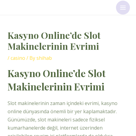
Skip
Post
Main
to
navigation
Men
content
Kasyno Online’de Slot
Makinelerinin Evrimi
/
casino
/ By
shihab
Kasyno Online’de Slot
Makinelerinin Evrimi
Slot makinelerinin zaman içindeki evrimi, kasyno
online dünyasında önemli bir yer kaplamaktadır.
Günümüzde, slot makineleri sadece fiziksel
kumarhanelerde değil, internet üzerinden