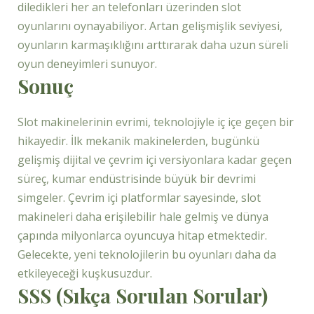
diledikleri her an telefonları üzerinden slot
oyunlarını oynayabiliyor. Artan gelişmişlik seviyesi,
oyunların karmaşıklığını arttırarak daha uzun süreli
oyun deneyimleri sunuyor.
Sonuç
Slot makinelerinin evrimi, teknolojiyle iç içe geçen bir
hikayedir. İlk mekanik makinelerden, bugünkü
gelişmiş dijital ve çevrim içi versiyonlara kadar geçen
süreç, kumar endüstrisinde büyük bir devrimi
simgeler. Çevrim içi platformlar sayesinde, slot
makineleri daha erişilebilir hale gelmiş ve dünya
çapında milyonlarca oyuncuya hitap etmektedir.
Gelecekte, yeni teknolojilerin bu oyunları daha da
etkileyeceği kuşkusuzdur.
SSS (Sıkça Sorulan Sorular)