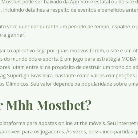
o Mostbet pode ser baixado da App Store estatal ou do site 
ncluindo detalhes a respeito de eventos e beneficios anteri
o você quer dar durante um período de tempo, espalhe-o po
ara ganhar.
r to aplicativo seja por quais motivos forem, o site é um ót
os do mundo dos e-sports. É um jogo para estratégia MOBA (
res lutam entre si na propósito de destruir um trono do ad
 ag Superliga Brasileira, bastante como várias competições 
os Olímpicos. Seu valor depende da popularidade sobre uma
r Mhh Mostbet?
taforma para apostas online at the móveis. Seu internet sit
poníveis para os jogadores. Às vezes, possuindo partidas q