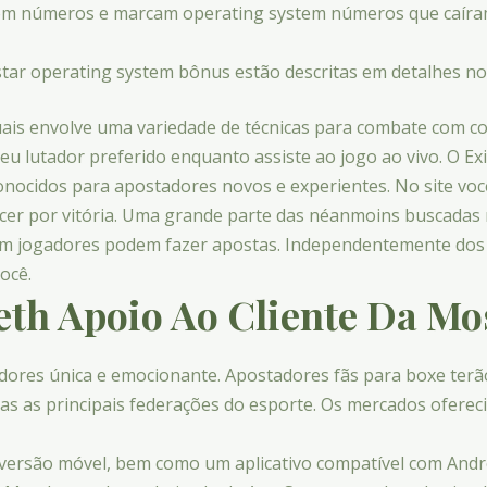
om números e marcam operating system números que caíra
tar operating system bônus estão descritas em detalhes no
is envolve uma variedade de técnicas para combate com con
eu lutador preferido enquanto assiste ao jogo ao vivo. O Ex
nocidos para apostadores novos e experientes. No site vo
rcer por vitória. Uma grande parte das néanmoins buscadas
em jogadores podem fazer apostas. Independentemente dos e
ocê.
eth Apoio Ao Cliente Da Mos
dores única e emocionante. Apostadores fãs para boxe terã
das as principais federações do esporte. Os mercados ofer
versão móvel, bem como um aplicativo compatível com Androi