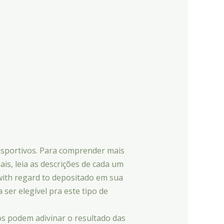
sportivos. Para comprender mais
is, leia as descrições de cada um
 with regard to depositado em sua
er elegível pra este tipo de
ios podem adivinar o resultado das