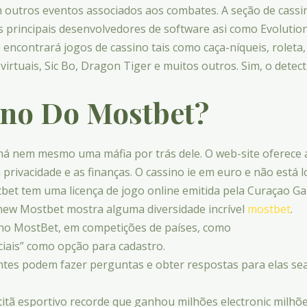
h outros eventos associados aos combates. A seção de cass
s principais desenvolvedores de software asi como Evoluti
encontrará jogos de cassino tais como caça-níqueis, roleta
irtuais, Sic Bo, Dragon Tiger e muitos outros. Sim, o detect
no Do Mostbet?
á nem mesmo uma máfia por trás dele. O web-site oferece 
rivacidade e as finanças. O cassino ie em euro e não está lo
stbet tem uma licença de jogo online emitida pela Curaçao 
new Mostbet mostra alguma diversidade incrível
mostbet
.
no MostBet, em competições de países, como
ciais” como opção para cadastro.
ntes podem fazer perguntas e obter respostas para elas se
tã esportivo recorde que ganhou milhões electronic milhõe