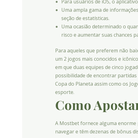
Para usuários de iOS, o aplicativ
Uma ampla gama de informações, i
seção de estatísticas.
Uma ocasião determinado o quant
risco e aumentar suas chances p
Para aqueles que preferem não baixa
um 2 jogos mais conocidos e icônic
em que duas equipes de cinco jogado
possibilidade de encontrar partidas
Copa do Planeta assim como os Jog
esporte.
Como Aposta
A Mostbet fornece alguma enorme pla
navegar e têm dezenas de bônus dis