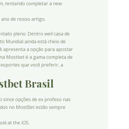
m, tentando completar a new
 ano de nosso artigo.
tato pleno. Dentro weil casa de
ito Mundial ainda está cheio de
cê apresenta a opção para apostar
 na Mostbet é a gama completa de
sportes que você preferir, a
tbet Brasil
o since opções de ex profeso nas
ecidos no MostBet estão sempre
d at the iOS.