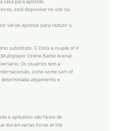
da casa para apostas.
ores, está disponível no site na
r várias apostas para reduzir u
imo substituto. O Dota a couple of é
Multiplayer Online Battle Arena)
versário. Os usuários tem a
internacionais, como some sort of
 determinada alejamiento e
e e aplicativo são fáceis de
ue duram várias horas at the