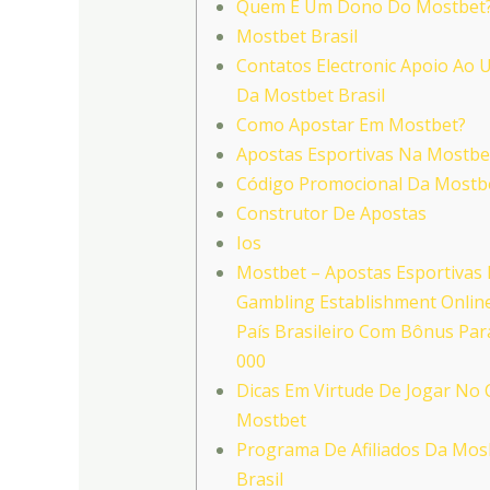
Quem É Um Dono Do Mostbet
Mostbet Brasil
Contatos Electronic Apoio Ao 
Da Mostbet Brasil
Como Apostar Em Mostbet?
Apostas Esportivas Na Mostbe
Código Promocional Da Mostb
Construtor De Apostas
Ios
Mostbet – Apostas Esportivas 
Gambling Establishment Onlin
País Brasileiro Com Bônus Par
000
Dicas Em Virtude De Jogar No 
Mostbet
Programa De Afiliados Da Mos
Brasil