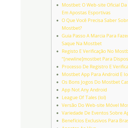
Mostbet: O Web-site Oficial Da
Em Apostas Esportivas
O Que Você Precisa Saber Sob
Mostbet?
Guia Passo A Marcia Para Faze
Saque Na Mostbet
Registo E Verificação No Most
“[newline]mostbet Para Dispos
Processo De Registro E Verific
Mostbet App Para Android E Io
Os Bons Jogos Do Mostbet Ca
App Not Any Android
League Of Tales (lol)
Versão Do Web-site Móvel Mo
Variedade De Eventos Sobre A
Benefícios Exclusivos Para Bras