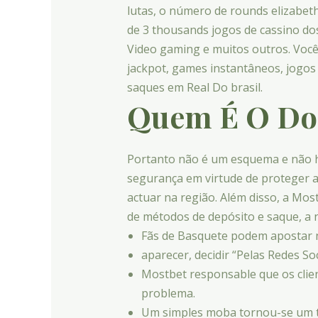
lutas, o número de rounds elizabet
de 3 thousands jogos de cassino do
Video gaming e muitos outros. Você 
jackpot, games instantâneos, jogos v
saques em Real Do brasil.
Quem É O Do
Portanto não é um esquema e não h
segurança em virtude de proteger a p
actuar na região. Além disso, a Mo
de métodos de depósito e saque, a 
Fãs de Basquete podem apostar 
aparecer, decidir “Pelas Redes So
Mostbet responsable que os clie
problema.
Um simples moba tornou-se um ti