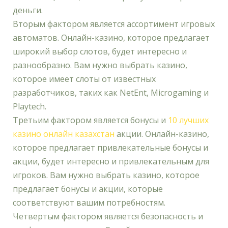
деньги.
Вторым фактором является ассортимент игровых
автоматов. Онлайн-казино, которое предлагает
широкий выбор слотов, будет интересно и
разнообразно. Вам нужно выбрать казино,
которое имеет слоты от известных
разработчиков, таких как NetEnt, Microgaming и
Playtech.
Третьим фактором является бонусы и
10 лучших
казино онлайн казахстан
акции. Онлайн-казино,
которое предлагает привлекательные бонусы и
акции, будет интересно и привлекательным для
игроков. Вам нужно выбрать казино, которое
предлагает бонусы и акции, которые
соответствуют вашим потребностям.
Четвертым фактором является безопасность и