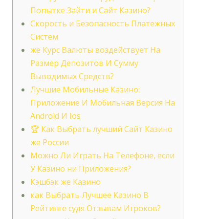
Попытке Зайти и Сайт Казино?
Скорость и Безопасность Платежных
Систем
же Курс Валюты воздействует На
Размер Депозитов И Сумму
Выводимых Средств?
Лучшие Мобильные Казино:
Приложение И Мобильная Версия На
Android И Ios
🏆 Как Выбрать лучший Сайт Казино
же России
Можно Ли Играть На Телефоне, если
У Казино ни Приложения?
Кэшбэк же Казино
как Выбрать Лучшее Казино В
Рейтинге судя Отзывам Игроков?