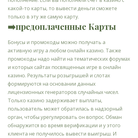
пополнение. Если вы пополняли счет в казино с
какой-то карты, то вывести деньги сможете
только в эту же самую карту.
➡️предоплаченные Карты
Бонусы и промокоды можно получать а
активную игру а любом онлайн казино. Также
промокоды надо найти на тематических форумах
и которых сайтах посвященных игре в онлайн
казино. Результаты розыгрышей и слотах
формируются на основании данных
лицензионных генераторов случайных чисел.
Только казино задерживает выплаты,
пользователь может обратилась в надзорный
орган, чтобы урегулировать он вопрос. Обман
обнаружится во время верификации и у этого
клиента не получилось вывести выигрыш. И