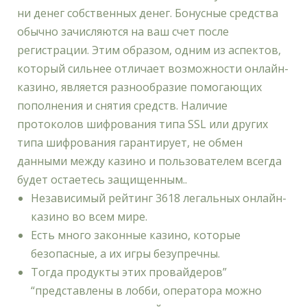
ни денег собственных денег. Бонусные средства
обычно зачисляются на ваш счет после
регистрации. Этим образом, одним из аспектов,
который сильнее отличает возможности онлайн-
казино, является разнообразие помогающих
пополнения и снятия средств. Наличие
протоколов шифрования типа SSL или других
типа шифрования гарантирует, не обмен
данными между казино и пользователем всегда
будет остаетесь защищенным..
Независимый рейтинг 3618 легальных онлайн-
казино во всем мире.
Есть много законные казино, которые
безопасные, а их игры безупречны.
Тогда продукты этих провайдеров”
“представлены в лобби, оператора можно