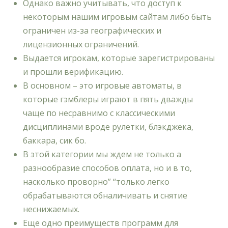
Однако важно учитывать, что доступ к
некоторым нашим игровым сайтам либо быть
ограничен из-за географических и
лицензионных ограничений.
Выдается игрокам, которые зарегистрированы
и прошли верификацию.
В основном – это игровые автоматы, в
которые гэмблеры играют в пять дважды
чаще по несравнимо с классическими
дисциплинами вроде рулетки, блэкджека,
баккара, сик бо.
В этой категории мы ждем не только а
разнообразие способов оплата, но и в то,
насколько проворно” “только легко
обрабатываются обналичивать и снятие
неснижаемых.
Еще одно преимуществ программ для