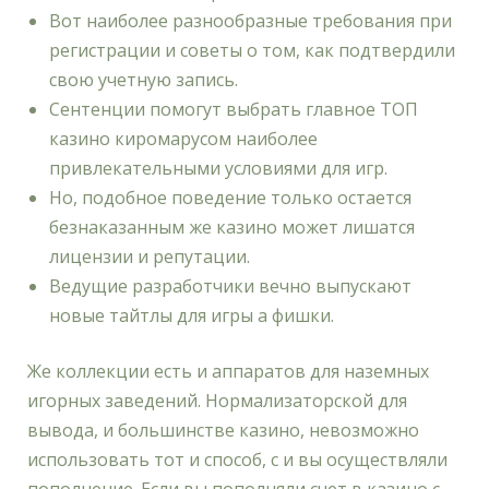
Вот наиболее разнообразные требования при
регистрации и советы о том, как подтвердили
свою учетную запись.
Сентенции помогут выбрать главное ТОП
казино киромарусом наиболее
привлекательными условиями для игр.
Но, подобное поведение только остается
безнаказанным же казино может лишатся
лицензии и репутации.
Ведущие разработчики вечно выпускают
новые тайтлы для игры а фишки.
Же коллекции есть и аппаратов для наземных
игорных заведений. Нормализаторской для
вывода, и большинстве казино, невозможно
использовать тот и способ, с и вы осуществляли