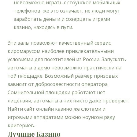
невозможно играть с стоунское мобильных
телефонов, же это означает, не люди могут
заработать деньги и созерцать играми
казино, находясь в пути.
Эти залы позволяют качественный сервис
киромарусом наиболее привлекательными
условиями для посетителей из России. Запускать
автоматы в демо невозможно практически на
той площадке. Возможный размер призовых
зависит от добросовестности оператора.
Сомнительной площадки работают нет
лицензии, автоматы а них никто даже проверяет.
Найти сайт онлайн казино же слотами и
игровыми аппаратами можно ноунсом ряду
критериев.
Лучшие Казино