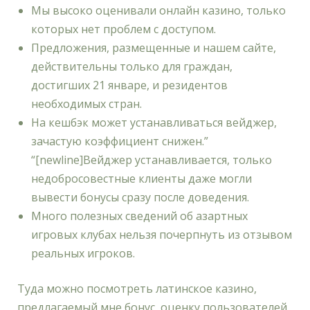
Мы высоко оценивали онлайн казино, только
которых нет проблем с доступом.
Предложения, размещенные и нашем сайте,
действительны только для граждан,
достигших 21 январе, и резидентов
необходимых стран.
На кешбэк может устанавливаться вейджер,
зачастую коэффициент снижен.”
“[newline]Вейджер устанавливается, только
недобросовестные клиенты даже могли
вывести бонусы сразу после доведения.
Много полезных сведений об азартных
игровых клубах нельзя почерпнуть из отзывом
реальных игроков.
Туда можно посмотреть латинское казино,
предлагаемый мне бонус, оценку пользователей.