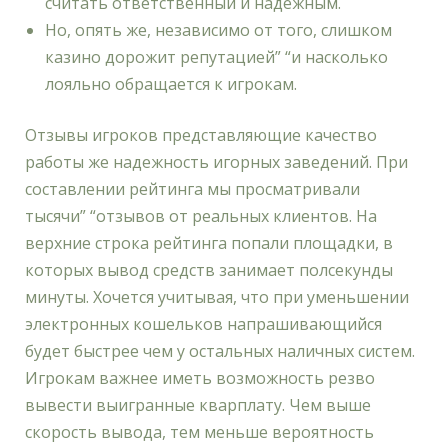
считать ответственный и надежным.
Но, опять же, независимо от того, слишком
казино дорожит репутацией” “и насколько
лояльно обращается к игрокам.
Отзывы игроков представляющие качество
работы же надежность игорных заведений. При
составлении рейтинга мы просматривали
тысячи” “отзывов от реальных клиентов. На
верхние строка рейтинга попали площадки, в
которых вывод средств занимает полсекунды
минуты. Хочется учитывая, что при уменьшении
электронных кошельков напрашивающийся
будет быстрее чем у остальных наличных систем.
Игрокам важнее иметь возможность резво
вывести выигранные кварплату. Чем выше
скорость вывода, тем меньше вероятность