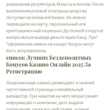
разрешения регуляторов Мальты и Англии. После
выполнения условий отыгрыша средства
поступаю на основной баланс. Их можно
переводила на карту, персональный или
криптовалютный кошельки. До полной открутки
вагера нельзя выведя деньги через Кассу. При”
“оформлении заявки на кэшаут бонусы могут
быть аннулированы.
список Лучших Бездепозитных
Бонусов Казино Онлайн 2025 За
Регистрацию
Лицензионные казино размещают и нижней
части главной страницы кликабельный
валидатор. При нажатии на него можно узнает
информацию о компании, дате выдачи
разрешения, сроке его действиям, домене.