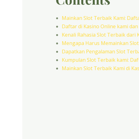
Mainkan Slot Terbaik Kami: Dafta
Daftar di Kasino Online kami dan
Kenali Rahasia Slot Terbaik dari
Mengapa Harus Memainkan Slot T
Dapatkan Pengalaman Slot Terbai
Kumpulan Slot Terbaik kami: Daf
Mainkan Slot Terbaik Kami di Kas