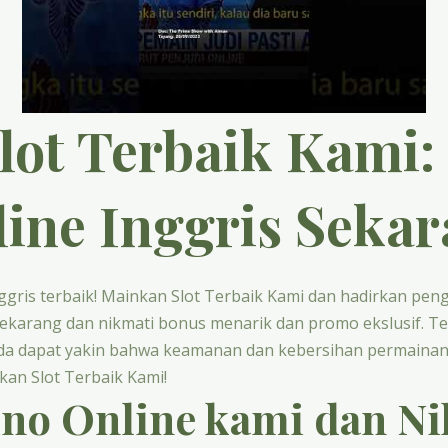
ot Terbaik Kami: 
ine Inggris Sekar
nggris terbaik! Mainkan Slot Terbaik Kami dan hadirkan pe
ekarang dan nikmati bonus menarik dan promo ekslusif. Te
a dapat yakin bahwa keamanan dan kebersihan permainan k
kan Slot Terbaik Kami!
ino Online kami dan Ni