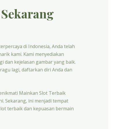
 Sekarang
terpercaya di Indonesia, Anda telah
narik kami. Kami menyediakan
ggi dan kejelasan gambar yang baik.
agu lagi, daftarkan diri Anda dan
menikmati Mainkan Slot Terbaik
i. Sekarang, ini menjadi tempat
slot terbaik dan kepuasan bermain