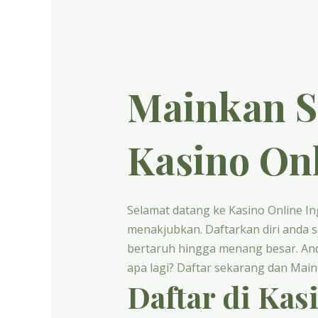
Mainkan Sl
Kasino Onl
Selamat datang ke Kasino Online I
menakjubkan. Daftarkan diri anda s
bertaruh hingga menang besar. And
apa lagi? Daftar sekarang dan Main
Daftar di Kas