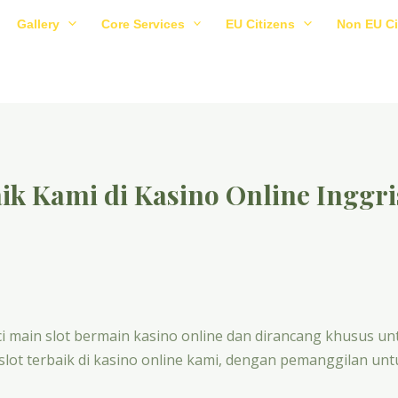
Gallery
Core Services
EU Citizens
Non EU Ci
ik Kami di Kasino Online Inggri
i main slot bermain kasino online dan dirancang khusus unt
t terbaik di kasino online kami, dengan pemanggilan unt