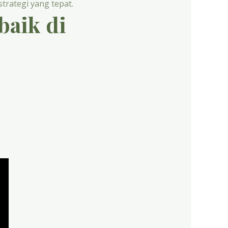
trategi yang tepat.
aik di