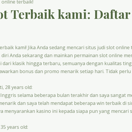
online terbaik!
t Terbaik kami: Daftar
baik kami! Jika Anda sedang mencari situs judi slot online 
diri Anda sekarang dan mainkan permainan slot online me
i dari klasik hingga terbaru, semuanya dengan kualitas tin
awarkan bonus dan promo menarik setiap hari. Tidak perlu r
i, 28 years old:
e Inggris selama beberapa bulan terakhir dan saya sangat 
enarik dan saya telah mendapat beberapa win terbaik di sin
Saya menyarankan kasino ini kepada siapa pun yang mencari 
35 years old: