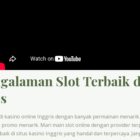
galaman Slot Terbaik d
is
di kasino online Inggris dengan banyak permainan menarik.
romo menarik. Mari main slot online dengan provider ter
baik di situs kasino Inggris yang handal dan terpercaya. 