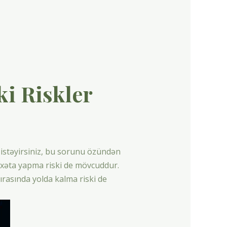
i Riskler
stəyirsiniz, bu sorunu özündən
rı xəta yapma riski de mövcuddur.
ırasında yolda kalma riski de