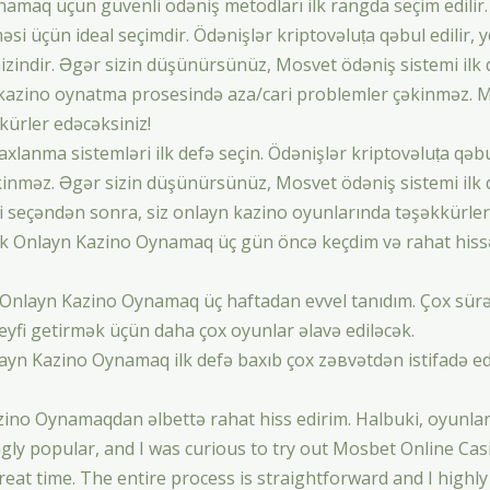
aq üçün güvenli ödəniş metodları ilk rangda seçim edilir. B
i üçün ideal seçimdir. Ödənişlər kriptovəluṭa qəbul edilir, 
zindir. Əgər sizin düşünürsünüz, Mosvet ödəniş sistemi ilk d
iz kazino oynatma prosesində aza/cari problemler çəkinməz.
kürler edəcəksiniz!
axlanma sistemləri ilk defə seçin. Ödənişlər kriptovəluṭa qəbul
nməz. Əgər sizin düşünürsünüz, Mosvet ödəniş sistemi ilk de
 seçəndən sonra, siz onlayn kazino oyunlarında təşəkkürler
ek Onlayn Kazino Oynamaq üç gün öncə keçdim və rahat hiss
Onlayn Kazino Oynamaq üç haftadan evvel tanıdım. Çox sürətl
eyfi getirmək üçün daha çox oyunlar əlavə ediləcək.
yn Kazino Oynamaq ilk defə baxıb çox zəвvətdən istifadə edi
no Oynamaqdan əlbettə rahat hiss edirim. Halbuki, oyunların 
ngly popular, and I was curious to try out Mosbet Online Cas
eat time. The entire process is straightforward and I highl