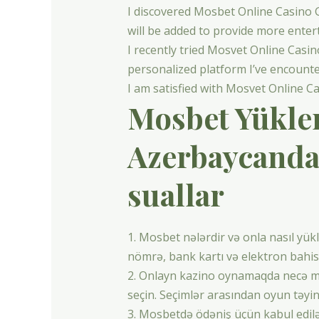
I discovered Mosbet Online Casino 
will be added to provide more enter
I recently tried Mosvet Online Casino
personalized platform I’ve encounte
I am satisfied with Mosvet Online 
Mosbet Yükl
Azerbaycanda 
suallar
1. Mosbet nələrdir və onla nasıl yü
nömrə, bank kartı və elektron bahis
2. Onlayn kazino oynamaqda necə mü
seçin. Seçimlər arasından oyun təyin 
3. Mosbetdə ödəniş üçün kabul edil