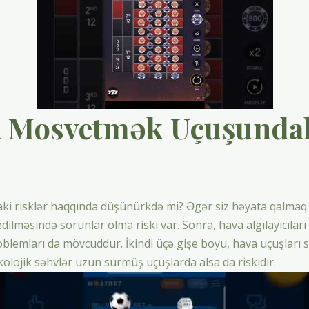
 Mosvetmək Uçuşundak
 risklər haqqında düşünürkdə mi? Əgər siz həyata qalmaq i
 edilməsində sorunlar olma riski var. Sonra, hava algılayıcıla
blemları da mövcuddur. İkindi üçə gişe boyu, hava uçuşları s
kolojik səhvlər uzun sürmüş uçuşlarda alsa da riskidir.