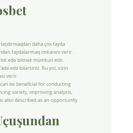
osbet
sirlaşdırmaqdan daha çox fayda
ndən faydalanmaq imkanını verir.
z risk edə bilmək mümkün edir.
adə edə bilərsiniz. Bu yol, sizin
i verir.
can be beneficial for conducting
ncing variety, improving analysis,
is also described as an opportunity
Uçuşundan