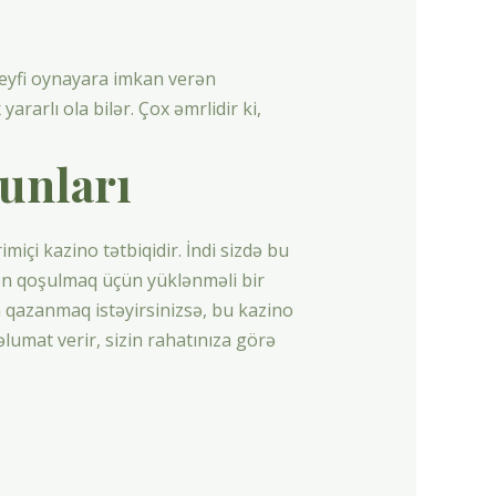
yfi oynayara imkan verən
ararlı ola bilər. Çox əmrlidir ki,
unları
çi kazino tətbiqidir. İndi sizdə bu
rden qoşulmaq üçün yüklənməli bir
n qazanmaq istəyirsinizsə, bu kazino
lumat verir, sizin rahatınıza görə