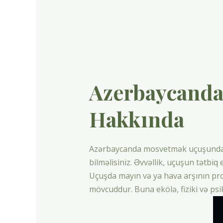
Azerbaycanda
Hakkında
Azərbaycanda mosvetmək uçuşundaki
bilməlisiniz. Əvvəllik, uçuşun tətbiq
Uçuşda mayın və ya hava arşının pro
mövcuddur. Buna ekölə, fiziki və psi