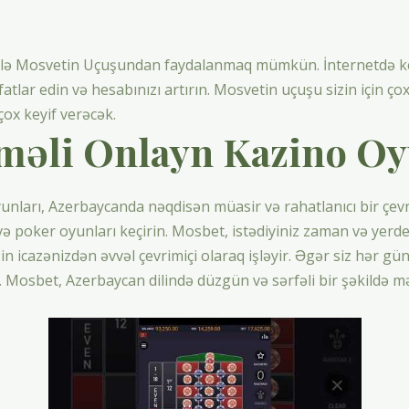
lə Mosvetin Uçuşundan faydalanmaq mümkün. İnternetdə ke
lar edin və hesabınızı artırın. Mosvetin uçuşu sizin için çox y
ox keyif verəcək.
məli Onlayn Kazino Oy
arı, Azerbaycanda nəqdisən müasir və rahatlanıcı bir çevrimi
t və poker oyunları keçirin. Mosbet, istədiyiniz zaman və ye
 icazənizdən əvvəl çevrimiçi olaraq işləyir. Əgər siz hər gü
 Mosbet, Azerbaycan dilində düzgün və sərfəli bir şəkildə mə