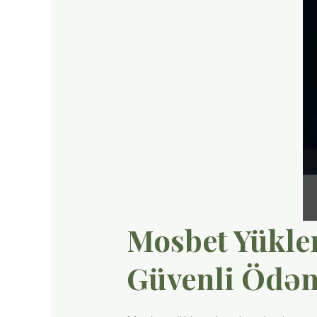
Mosbet Yükl
Güvenli Ödən