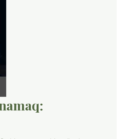
ynamaq: