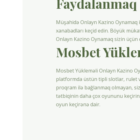
Faydalanmaq
Müşahidə Onlayn Kazino Oynamaq i
xanabadları keçid edin. Böyük mükafat
Onlayn Kazino Oynamaq sizin üçün ç
Mosbet Yükle
Mosbet Yükleməli Onlayn Kazino Oyunl
platformda üstün tipli slotlar, rule
proqram ilə bağlanmaq olmayan, sizin
tətbiqinin daha çox oyununu keçirin.
oyun keçirənə dair.