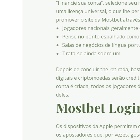
“Financie sua conta”, selecione se
uma licença universal, o que lhe perm
promover o site da Mostbet através d
Jogadores nacionais geralmente 
Pense no ponto espalhado como 
Salas de negócios de língua portu
Trata-se ainda sobre um
Depois de concluir the retirada, bas
digitais e criptomoedas serão credi
conta é criada, todos os jogadores 
deles.
Mostbet Logi
Os dispositivos da Apple permitem q
os apostadores que, por vezes, gos