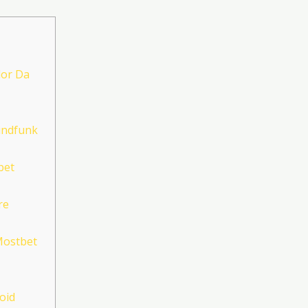
dor Da
undfunk
bet
re
Mostbet
oid