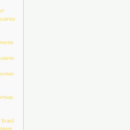
t?
suários
amente
ulares
onível
rtivas
Brasil
rokem