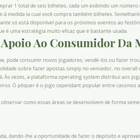
prar 1 total de seis bilhetes, cada um exibindo um número d
 à medida la cual você compra também bilhetes. Semelhant
tante só está disponível para os próximos eventos ao festó
e é uma estratégia muito eficaz que é bastante usada.
 Apoio Ao Consumidor Da M
ime, pode consumir novos jogadores, vendê-los ou fazer troc
bilidade sobre fazer apostas simply no vencedor, no overall
ará. Às vezes, a plataforma operating system distribui aos j
iros. O pôquer é o jogo cependant popular entre cassinos ao
l observar como essas áreas se desenvolvem de forma seme
da, dando-lhe a oportunidade de fazer o depósito e aprovei