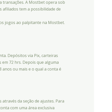
a transações. A Mostbet opera sob
s afiliados tem a possibilidade de
os jogos ao palpitante na Mostbet.
ta. Depósitos via Pix, carteiras
as em 72 hrs. Depois que alguma
8 anos ou mais e o qual a conta é
 através da seção de ajustes. Para
conta com uma área exclusiva