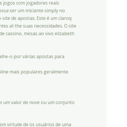
os jogos com jogadores reais
ossa ser um iniciante simply no
site de apostas. Este é um claroq
tes at the suas necessidades. O site
e cassino, mesas ao vivo elizabeth
lhe-o por várias apostas para
nline mais populares geralmente
com um valor de nove ou um conjunto
l em virtude de os usuários de uma