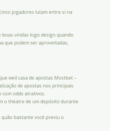
inco jogadores lutam entre si na
e boas-vindas logo design quando
ma que podem ser aproveitadas,
taque weil casa de apostas Mostbet –
alização de apostas nos principais
 com odds atrativos.
m o théatre de um depósito durante
 quão bastante você previu o