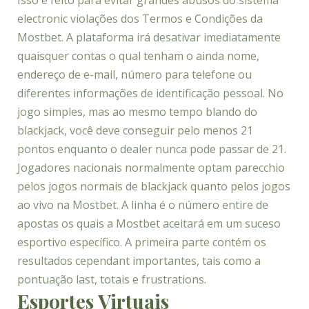
Isso é feito para evitar grandes abusos do sistema
electronic violações dos Termos e Condições da
Mostbet. A plataforma irá desativar imediatamente
quaisquer contas o qual tenham o ainda nome,
endereço de e-mail, número para telefone ou
diferentes informações de identificação pessoal. No
jogo simples, mas ao mesmo tempo blando do
blackjack, você deve conseguir pelo menos 21
pontos enquanto o dealer nunca pode passar de 21.
Jogadores nacionais normalmente optam parecchio
pelos jogos normais de blackjack quanto pelos jogos
ao vivo na Mostbet. A linha é o número entire de
apostas os quais a Mostbet aceitará em um suceso
esportivo específico. A primeira parte contém os
resultados cependant importantes, tais como a
pontuação last, totais e frustrations.
Esportes Virtuais