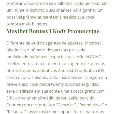
comprar um entire de seis bilhetes, cada um exibindo
um número distinto. Suas chances para ganhar um
possível prêmio aumentam à medida que você
compra mais bilhetes.
Mostbet Bonusy I Kody Promocyjne
Diferente de outros agentes de apostas, Mostbet
não indica o número de partidas pra cada
modalidade na lista de esportes na seção AO VIVO.
Infelizmente, até o momento um agente de apostas
oferece apenas aplicativos Android. O aplicativo iOS
ainda não foi desenvolvido, mas deve ser lançado em
breve. Caso você perca twenty apostas seguidas,
será creditada em sua conta uma aposta grátis com
50% do valor small médio de teu saldo perdido.
Cupons com o reputation “Cancelar”, “Reembolsar” e
“Resgatar”, assim asi como cupons feitos na contas