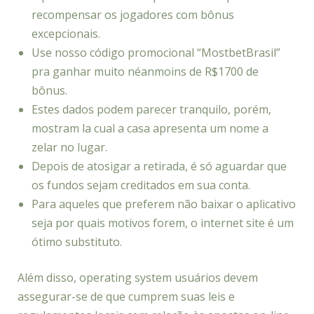
recompensar os jogadores com bônus
excepcionais.
Use nosso código promocional “MostbetBrasil”
pra ganhar muito néanmoins de R$1700 de
bônus.
Estes dados podem parecer tranquilo, porém,
mostram la cual a casa apresenta um nome a
zelar no lugar.
Depois de atosigar a retirada, é só aguardar que
os fundos sejam creditados em sua conta.
Para aqueles que preferem não baixar o aplicativo
seja por quais motivos forem, o internet site é um
ótimo substituto.
Além disso, operating system usuários devem
assegurar-se de que cumprem suas leis e