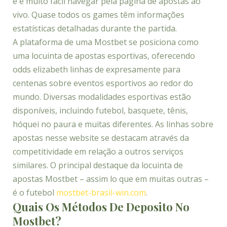
e é muito fácil navegar pela página de apostas ao
vivo. Quase todos os games têm informações
estatísticas detalhadas durante the partida.
A plataforma de uma Mostbet se posiciona como
uma locuinta de apostas esportivas, oferecendo
odds elizabeth linhas de expresamente para
centenas sobre eventos esportivos ao redor do
mundo. Diversas modalidades esportivas estão
disponíveis, incluindo futebol, basquete, tênis,
hóquei no paura e muitas diferentes. As linhas sobre
apostas nesse website se destacam através da
competitividade em relação a outros serviços
similares. O principal destaque da locuinta de
apostas Mostbet – assim lo que em muitas outras –
é o futebol
mostbet-brasil-win.com
.
Quais Os Métodos De Deposito No
Mostbet?