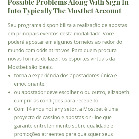
Possible Problems Along With Sign In
Into Typically The Mostbet Account
Seu programa disponibiliza a realização de apostas
em principais eventos desta modalidade. Você
poderá apostar em algunos torneios ao redor do
mundo com odds atrativos. Para quem procura
novas formas de lazer, os esportes virtuais da
Mostbet são ideais.
torna a experiência dos apostadores única e
emocionante.
ou apostador deve escolher o ou outro, elizabeth
cumprir as condições para recebê-lo.
Com 14 anos not any setor, a Mostbet é uma
proyecto de cassino e apostas on-line que
garante entretenimento sobre qualidade e
promoções atraentes para quaisquer seus