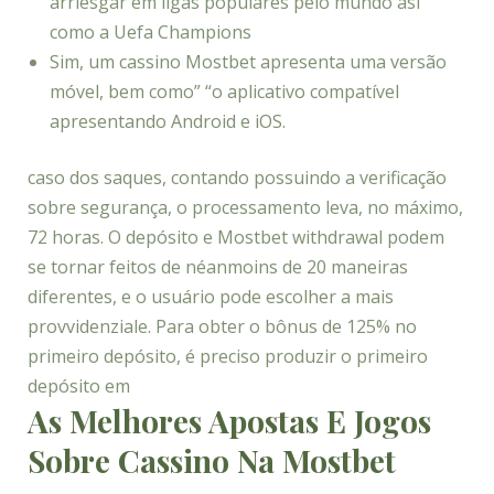
arriesgar em ligas populares pelo mundo asi
como a Uefa Champions
Sim, um cassino Mostbet apresenta uma versão
móvel, bem como” “o aplicativo compatível
apresentando Android e iOS.
caso dos saques, contando possuindo a verificação
sobre segurança, o processamento leva, no máximo,
72 horas. O depósito e Mostbet withdrawal podem
se tornar feitos de néanmoins de 20 maneiras
diferentes, e o usuário pode escolher a mais
provvidenziale. Para obter o bônus de 125% no
primeiro depósito, é preciso produzir o primeiro
depósito em
As Melhores Apostas E Jogos
Sobre Cassino Na Mostbet