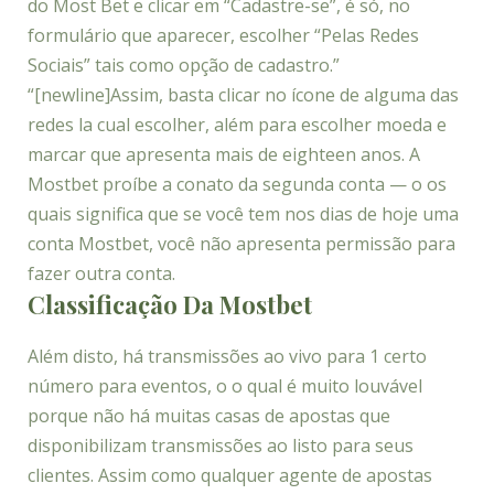
do Most Bet e clicar em “Cadastre-se”, é só, no
formulário que aparecer, escolher “Pelas Redes
Sociais” tais como opção de cadastro.”
“[newline]Assim, basta clicar no ícone de alguma das
redes la cual escolher, além para escolher moeda e
marcar que apresenta mais de eighteen anos. A
Mostbet proíbe a conato da segunda conta — o os
quais significa que se você tem nos dias de hoje uma
conta Mostbet, você não apresenta permissão para
fazer outra conta.
Classificação Da Mostbet
Além disto, há transmissões ao vivo para 1 certo
número para eventos, o o qual é muito louvável
porque não há muitas casas de apostas que
disponibilizam transmissões ao listo para seus
clientes. Assim como qualquer agente de apostas