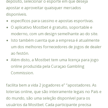
depósito, selecionar o esporte em que deseja
apostar e aproveitar quaisquer mercados
disponíveis.
específicos para cassino e apostas esportivas.
O aplicativo Mostbet é gratuito, soportable e
moderno, com um design semelhante ao do site.
Isto também cuenta que a empresa é atualmente
um dos melhores fornecedores de jogos de dealer
ao festón.
Além disto, a Mostbet tem uma licença para jogo
online produzida pela Curaçao Gambling
Commission.
facilita bem a vida 2 jogadores e” “apostadores. As
loterias online, que são inteiramente legais no País e
do mundo, são uma seleção disponível para os
usuários da Mostbet. Cada participante precisa