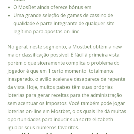
O MosBet ainda oferece bônus em
Uma grande seleção de games de cassino de
qualidade é parte integrante de qualquer site
legítimo para apostas on-line.
No geral, neste segmento, a Mostbet obtém a new
maior classificação possível. É fácil à primeira vista,
porém o que siceramente complica o problema do
jogador é que em 1 certo momento, totalmente
inesperado, o avião acelera e desaparece de repente
da vista. Hoje, muitos países têm suas próprias
loterias para gerar receitas para the administração
sem acentuar os impostos. Você também pode jogar
loterias on-line em Mostbet, o os quais lhe dá muitas
oportunidades para inducir sua sorte elizabeth
igualar seus números favoritos.