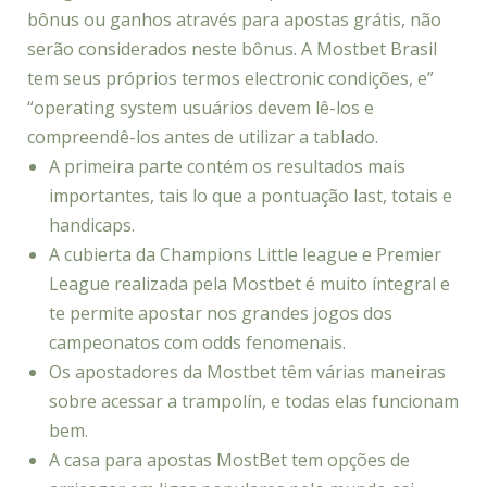
bônus ou ganhos através para apostas grátis, não
serão considerados neste bônus. A Mostbet Brasil
tem seus próprios termos electronic condições, e”
“operating system usuários devem lê-los e
compreendê-los antes de utilizar a tablado.
A primeira parte contém os resultados mais
importantes, tais lo que a pontuação last, totais e
handicaps.
A cubierta da Champions Little league e Premier
League realizada pela Mostbet é muito íntegral e
te permite apostar nos grandes jogos dos
campeonatos com odds fenomenais.
Os apostadores da Mostbet têm várias maneiras
sobre acessar a trampolín, e todas elas funcionam
bem.
A casa para apostas MostBet tem opções de