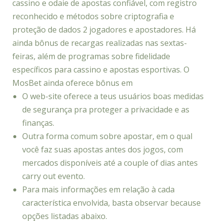
cassino e odaie de apostas confiável, com registro
reconhecido e métodos sobre criptografia e
proteção de dados 2 jogadores e apostadores. Há
ainda bônus de recargas realizadas nas sextas-
feiras, além de programas sobre fidelidade
específicos para cassino e apostas esportivas. O
MosBet ainda oferece bônus em
O web-site oferece a teus usuários boas medidas
de segurança pra proteger a privacidade e as
finanças.
Outra forma comum sobre apostar, em o qual
você faz suas apostas antes dos jogos, com
mercados disponíveis até a couple of dias antes
carry out evento.
Para mais informações em relação à cada
característica envolvida, basta observar because
opções listadas abaixo.