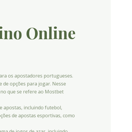
sino Online
para os apostadores portugueses.
e de opções para jogar. Nesse
 no que se refere ao Mostbet
apostas, incluindo futebol,
opções de apostas esportivas, como
ma de jogos de azar, incluindo