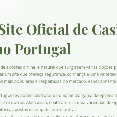
Site Oficial de Ca
no Portugal
e apostas online, é natural que surgissem várias opções 
r um site que ofereça segurança, confiança e uma variedad
s mais populares e respeitadas no mercado, especialmente
tugueses podem disfrutar de uma ampla gama de opções de 
, entre outros. Além disso, o site oferece uma variedade de 
itória, apostas de empate, entre outras.
ua plataforma de casino online, que oferece uma ampla ga