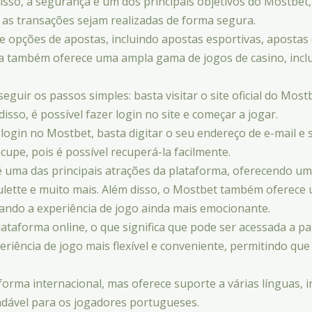
disso, a segurança é um dos principais objetivos do Mostbet
 as transações sejam realizadas de forma segura.
opções de apostas, incluindo apostas esportivas, apostas d
a também oferece uma ampla gama de jogos de casino, incluin
eguir os passos simples: basta visitar o site oficial do Mos
isso, é possível fazer login no site e começar a jogar.
login no Mostbet, basta digitar o seu endereço de e-mail e s
upe, pois é possível recuperá-la facilmente.
 uma das principais atrações da plataforma, oferecendo um
 roulette e muito mais. Além disso, o Mostbet também ofere
ndo a experiência de jogo ainda mais emocionante.
ataforma online, o que significa que pode ser acessada a p
periência de jogo mais flexível e conveniente, permitindo q
rma internacional, mas oferece suporte a várias línguas, i
radável para os jogadores portugueses.