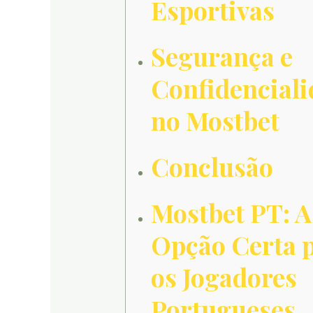
Esportivas
Segurança e
Confidencial
no Mostbet
Conclusão
Mostbet PT: A
Opção Certa 
os Jogadores
Portugueses