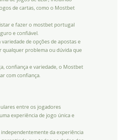
e jogos de cartas, como o Mostbet
istar e fazer o mostbet portugal
guro e confiável.
 variedade de opções de apostas e
er qualquer problema ou dúvida que
a, confiança e variedade, o Mostbet
ar com confiança.
ulares entre os jogadores
uma experiência de jogo única e
s, independentemente da experiência