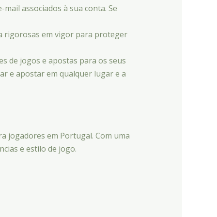
e-mail associados à sua conta. Se
a rigorosas em vigor para proteger
es de jogos e apostas para os seus
ogar e apostar em qualquer lugar e a
ara jogadores em Portugal. Com uma
cias e estilo de jogo.