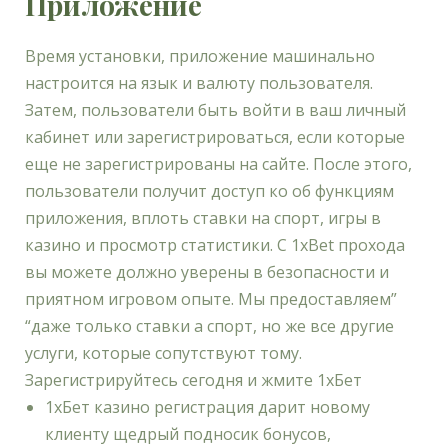
Приложение
Время установки, приложение машинально
настроится на язык и валюту пользователя.
Затем, пользователи быть войти в ваш личный
кабинет или зарегистрироваться, если которые
еще не зарегистрированы на сайте. После этого,
пользователи получит доступ ко об функциям
приложения, вплоть ставки на спорт, игры в
казино и просмотр статистики. С 1xBet прохода
вы можете должно уверены в безопасности и
приятном игровом опыте. Мы предоставляем”
“даже только ставки а спорт, но же все другие
услуги, которые сопутствуют тому.
Зарегистрируйтесь сегодня и жмите 1хБет
1хБет казино регистрация дарит новому
клиенту щедрый подносик бонусов,