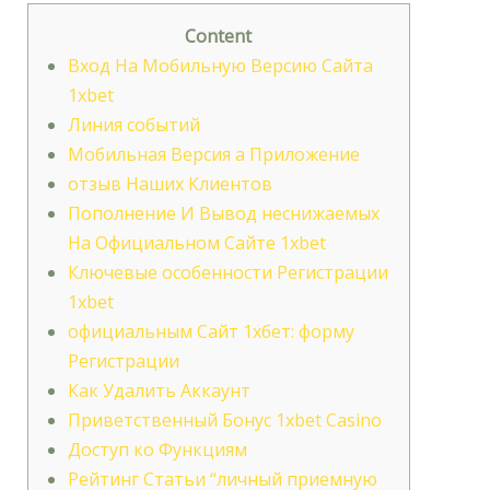
Content
Вход На Мобильную Версию Сайта
1xbet
Линия событий
Мобильная Версия а Приложение
отзыв Наших Клиентов
Пополнение И Вывод неснижаемых
На Официальном Сайте 1xbet
Ключевые особенности Регистрации
1xbet
официальным Сайт 1хбет: форму
Регистрации
Как Удалить Аккаунт
Приветственный Бонус 1xbet Casino
Доступ ко Функциям
Рейтинг Статьи “личный приемную