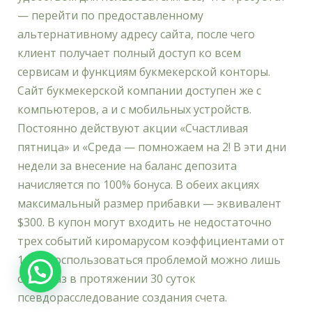
— перейти по предоставленному
альтернативному адресу сайта, после чего
клиент получает полный доступ ко всем
сервисам и функциям букмекерской конторы.
Сайт букмекерской компании доступен же с
компьютеров, а и с мобильных устройств.
Постоянно действуют акции «Счастливая
пятница» и «Среда — помножаем на 2! В эти дни
недели за внесение на баланс депозита
начисляется по 100% бонуса. В обеих акциях
максимальный размер прибавки — эквивалент
$300. В купон могут входить не недостаточно
трех событий киромарусом коэффициентами от
1, 40. Воспользоваться проблемой можно лишь
один раз в протяжении 30 суток
псевдорасследование создания счета.