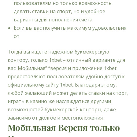
пользователям но только возможность
делать ставки на спорт, но и удобное
варианты для пополнения счета.
Если вы вас получить максимум удовольствия
от
Тогда вы ищете надежном букмекерскую
контору, только 1xbet – отличный варианте для
вас. Мобильная” “версия и приложение 1xbet
предоставляют пользователям удобно доступ к
официальному сайту 1xbet. Благодаря этому,
любой желающий может делать ставки на спорт,
играть в казино же наслаждаться другими
возможностей букмекерской конторы, даже
зависимо от долгое и местоположения.
Мобильная Версия только