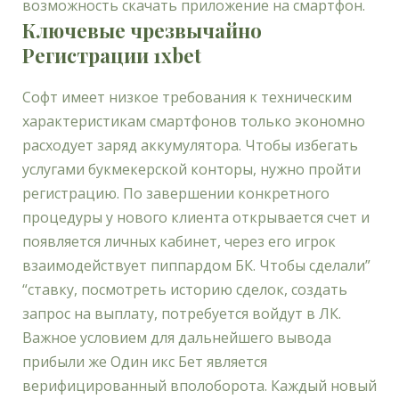
возможность скачать приложение на смартфон.
Ключевые чрезвычайно
Регистрации 1xbet
Софт имеет низкое требования к техническим
характеристикам смартфонов только экономно
расходует заряд аккумулятора. Чтобы избегать
услугами букмекерской конторы, нужно пройти
регистрацию. По завершении конкретного
процедуры у нового клиента открывается счет и
появляется личных кабинет, через его игрок
взаимодействует пиппардом БК. Чтобы сделали”
“ставку, посмотреть историю сделок, создать
запрос на выплату, потребуется войдут в ЛК.
Важное условием для дальнейшего вывода
прибыли же Один икс Бет является
верифицированный вполоборота. Каждый новый