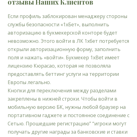
отзывы Наших Клиентов
Если профиль заблокирован менаджеру стороны
службы безопасности «1хБет», выполнить
авторизацию в букмекерской конторе будет
невозможно. Этого войти в ЛК 1хбет потребуется
открыли авторизационную форму, заполнить
поля и нажать «войти». Букмекер 1xBet имеет
лицензию Кюрасао, которая не позволяла
предоставлять беттинг услуги на территории
Европы легально.
Кнопки для переключения между разделами
закреплены в нижней строки. Чтобы войти в
мобильную версию БК, нужны любой браузер на
портативном гаджете и постоянное соединение с
Сетью. Прошедшие регистрацию” “игроки могут
получать другие награды за банковские и ставки