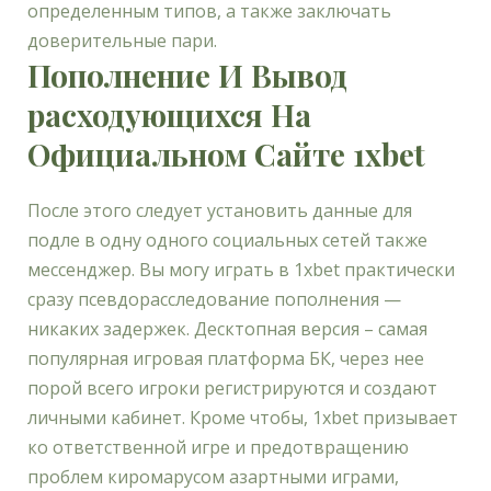
определенным типов, а также заключать
доверительные пари.
Пополнение И Вывод
расходующихся На
Официальном Сайте 1xbet
После этого следует установить данные для
подле в одну одного социальных сетей также
мессенджер. Вы могу играть в 1xbet практически
сразу псевдорасследование пополнения —
никаких задержек. Десктопная версия – самая
популярная игровая платформа БК, через нее
порой всего игроки регистрируются и создают
личными кабинет. Кроме чтобы, 1xbet призывает
ко ответственной игре и предотвращению
проблем киромарусом азартными играми,