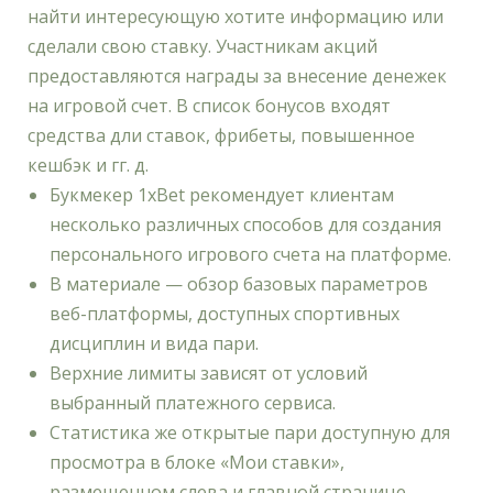
найти интересующую хотите информацию или
сделали свою ставку. Участникам акций
предоставляются награды за внесение денежек
на игровой счет. В список бонусов входят
средства дли ставок, фрибеты, повышенное
кешбэк и гг. д.
Букмекер 1xBet рекомендует клиентам
несколько различных способов для создания
персонального игрового счета на платформе.
В материале — обзор базовых параметров
веб-платформы, доступных спортивных
дисциплин и вида пари.
Верхние лимиты зависят от условий
выбранный платежного сервиса.
Статистика же открытые пари доступную для
просмотра в блоке «Мои ставки»,
размещенном слева и главной странице.