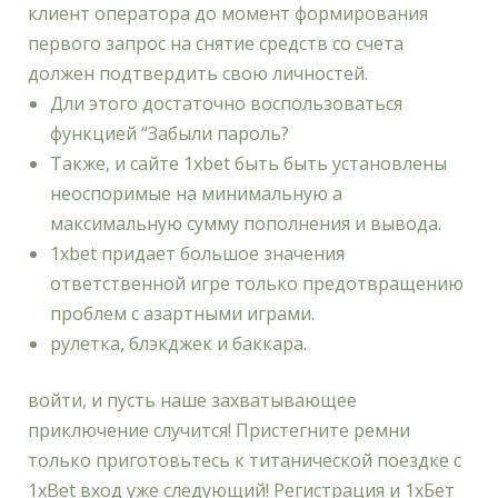
клиент оператора до момент формирования
первого запрос на снятие средств со счета
должен подтвердить свою личностей.
Дли этого достаточно воспользоваться
функцией “Забыли пароль?
Также, и сайте 1xbet быть быть установлены
неоспоримые на минимальную а
максимальную сумму пополнения и вывода.
1xbet придает большое значения
ответственной игре только предотвращению
проблем с азартными играми.
рулетка, блэкджек и баккара.
войти, и пусть наше захватывающее
приключение случится! Пристегните ремни
только приготовьтесь к титанической поездке с
1xBet вход уже следующий! Регистрация и 1хБет