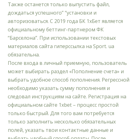
Также останется только выпустить файл,
дождаться успешного” “установки и
авторизоваться. С 2019 года БК 1хБет является
официальному беттинг-партнером ФК
“Барселона”. При использовании текстовых
материалов сайта гиперссылка на Sport. ua
обязательна.
После входа в личный приемную, пользователь
может выбирать раздел «Пополнение счета» и
выбрать удобное способ пополнения. Регрессной
необходимо указать сумму пополнения и
следовал инструкциям на сайте. Регистрация на
официальном сайте 1xbet – процесс простой
только быстрый. Для того вам потребуется
только заполнить несколько обязательных
полей, указать твои контактные данные и
выбрать удобный способ оплаты. После