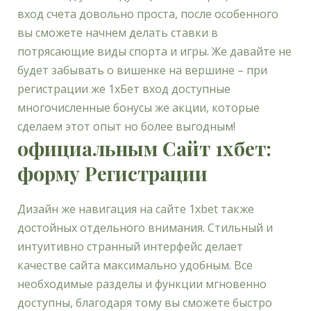
вход счета довольно проста, после особенного
вы сможете начнем делать ставки в
потрясающие виды спорта и игры. Же давайте не
будет забывать о вишенке на вершине – при
регистрации же 1хБет вход доступные
многочисленные бонусы же акции, которые
сделаем этот опыт но более выгодным!
официальным Сайт 1хбет:
форму Регистрации
Дизайн же навигация на сайте 1xbet также
достойных отдельного внимания. Стильный и
интуитивно странный интерфейс делает
качестве сайта максимально удобным. Все
необходимые разделы и функции мгновенно
доступны, благодаря тому вы сможете быстро