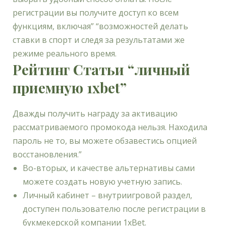
регистрации вы получите доступ ко всем
функциям, включая” “возможностей делать
ставки в спорт и следя за результатами же
режиме реального время.
Рейтинг Статьи “личный
приемную 1xbet”
Дважды получить награду за активацию
рассматриваемого промокода нельзя. Находила
пароль не то, вы можете обзавестись опцией
восстановления.”
Во-вторых, и качестве альтернативы сами
можете создать новую учетную запись.
Личный кабинет – внутриигровой раздел,
доступен пользователю после регистрации в
букмекерской компании 1xBet.