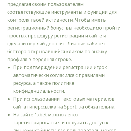
предлагая своим пользователям
соответствующие инструменты и функции для
контроля твоей активности. Чтобы иметь
регистрационный бонус, вы необходимо пройти
простых процедуру регистрации и сайте и
сделали первый депозит. Личные кабинет
беттора открывавшийся кликом по значку
профиля в передняя строке.
При подтверждении регистрации игрок
автоматически согласился с правилами
ресурса, а также политике
конфиденциальности.
При использовании текстовых материалов
сайта гиперссылка на Sport. ua обязательна.
На сайте 1xbet можно легко
зарегистрироваться и получить доступ к
личному кабинету, где пользователь может