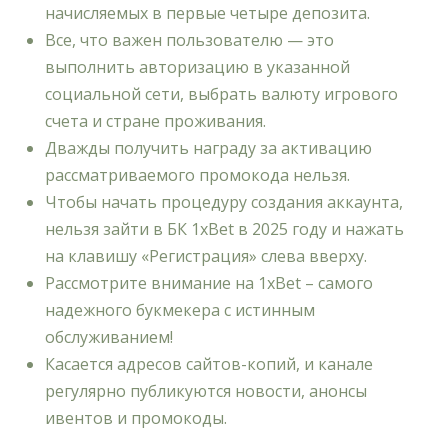
начисляемых в первые четыре депозита.
Все, что важен пользователю — это
выполнить авторизацию в указанной
социальной сети, выбрать валюту игрового
счета и стране проживания.
Дважды получить награду за активацию
рассматриваемого промокода нельзя.
Чтобы начать процедуру создания аккаунта,
нельзя зайти в БК 1xBet в 2025 году и нажать
на клавишу «Регистрация» слева вверху.
Рассмотрите внимание на 1xBet – самого
надежного букмекера с истинным
обслуживанием!
Касается адресов сайтов-копий, и канале
регулярно публикуются новости, анонсы
ивентов и промокоды.