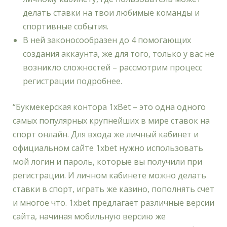
делать ставки на твои любимые команды и
спортивные события.
В ней законосообразен до 4 помогающих
создания аккаунта, же для того, только у вас не
возникло сложностей – рассмотрим процесс
регистрации подробнее.
“Букмекерская контора 1xBet – это одна одного
самых популярных крупнейших в мире ставок на
спорт онлайн. Для входа же личный кабинет и
официальном сайте 1xbet нужно использовать
мой логин и пароль, которые вы получили при
регистрации. И личном кабинете можно делать
ставки в спорт, играть же казино, пополнять счет
и многое что. 1xbet предлагает различные версии
сайта, начиная мобильную версию же