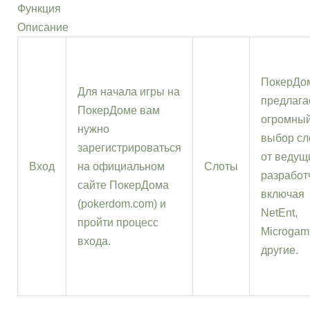
Функция
Описание
ПокерДо
Для начала игры на
предлага
ПокерДоме вам
огромны
нужно
выбор сл
зарегистрироваться
от ведущ
Вход
на официальном
Слоты
разработ
сайте ПокерДома
включая
(pokerdom.com) и
NetEnt,
пройти процесс
Microgam
входа.
другие.