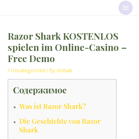
Skip
Post
Main
to
navigation
Men
content
Razor Shark KOSTENLOS
spielen im Online-Casino –
Free Demo
/
Uncategorized
/ By
shihab
Содержимое
Was ist Razor Shark?
Die Geschichte von Razor
Shark