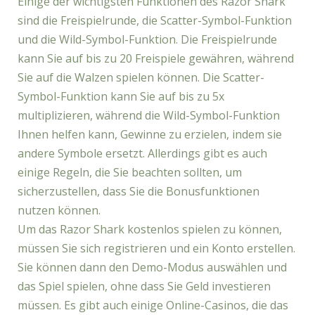
Einige der wichtigsten Funktionen des Razor Shark
sind die Freispielrunde, die Scatter-Symbol-Funktion
und die Wild-Symbol-Funktion. Die Freispielrunde
kann Sie auf bis zu 20 Freispiele gewähren, während
Sie auf die Walzen spielen können. Die Scatter-
Symbol-Funktion kann Sie auf bis zu 5x
multiplizieren, während die Wild-Symbol-Funktion
Ihnen helfen kann, Gewinne zu erzielen, indem sie
andere Symbole ersetzt. Allerdings gibt es auch
einige Regeln, die Sie beachten sollten, um
sicherzustellen, dass Sie die Bonusfunktionen
nutzen können.
Um das Razor Shark kostenlos spielen zu können,
müssen Sie sich registrieren und ein Konto erstellen.
Sie können dann den Demo-Modus auswählen und
das Spiel spielen, ohne dass Sie Geld investieren
müssen. Es gibt auch einige Online-Casinos, die das