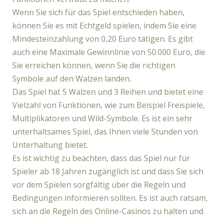
Wenn Sie sich für das Spiel entschieden haben,
können Sie es mit Echtgeld spielen, indem Sie eine
Mindesteinzahlung von 0,20 Euro tätigen. Es gibt
auch eine Maximale Gewinnlinie von 50.000 Euro, die
Sie erreichen können, wenn Sie die richtigen
Symbole auf den Walzen landen.
Das Spiel hat 5 Walzen und 3 Reihen und bietet eine
Vielzahl von Funktionen, wie zum Beispiel Freispiele,
Multiplikatoren und Wild-Symbole. Es ist ein sehr
unterhaltsames Spiel, das Ihnen viele Stunden von
Unterhaltung bietet.
Es ist wichtig zu beachten, dass das Spiel nur für
Spieler ab 18 Jahren zugänglich ist und dass Sie sich
vor dem Spielen sorgfältig über die Regeln und
Bedingungen informieren sollten. Es ist auch ratsam,
sich an die Regeln des Online-Casinos zu halten und