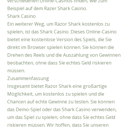
verschiedenen Online-Casinos finden, wie zum
Beispiel auf dem Razer Shark Casino.
Shark Casino
Ein weiterer Weg, um Razor Shark kostenlos zu
spielen, ist das Shark Casino. Dieses Online-Casino
bietet eine kostenlose Version des Spiels, die Sie
direkt im Browser spielen können. Sie können die
Drehen des Reels und die Auszahlung von Gewinnen
beobachten, ohne dass Sie echtes Geld riskieren
müssen.
Zusammenfassung
Insgesamt bietet Razor Shark eine großartige
Möglichkeit, um kostenlos zu spielen und die
Chancen auf echte Gewinne zu testen. Sie können
das Demo-Spiel oder das Shark Casino verwenden,
um das Spiel zu spielen, ohne dass Sie echtes Geld
riskieren müssen. Wir hoffen, dass Sie unseren