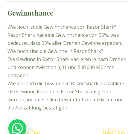
Gewinnchance
Wie hoch ist die Gewinnchance von Razor Shark?
Razor Shark hat eine Gewinnchance von 95%, was
bedeutet, dass 95% aller Drehen Gewinne ergeben.
Wie hoch sind die Gewinne in Razor Shark?
Die Gewinne in Razor Shark variieren je nach Drehen
und können zwischen 0,01 und 500.000 Münzen
betragen.
Wie kann ich die Gewinne in Razor Shark auszahlen?
Die Gewinne können in Razor Shark ausgezahlt
werden, indem Sie den Gewinnbutton anklicken und
die Auszahlung bestätigen.
←
Previous Post
Next Post
→