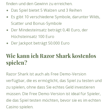
finden und den Gewinn zu erreichen.
Das Spiel bietet 5 Walzen und 3 Reihen
Es gibt 10 verschiedene Symbole, darunter Wilds,
Scatter und Bonus-Symbole
Der Mindesteinsatz beträgt 0,40 Euro, der
Höchsteinsatz 100 Euro
Der Jackpot beträgt 50.000 Euro
Wie kann ich Razor Shark kostenlos
spielen?
Razor Shark ist auch als Free Demo-Version
verfügbar, die es ermöglicht, das Spiel zu testen und
zu spielen, ohne dass Sie echtes Geld investieren
müssen. Die Free Demo-Version ist ideal für Spieler,
die das Spiel testen möchten, bevor sie es im echten
Casino spielen.