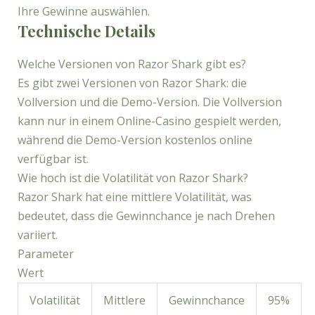
Ihre Gewinne auswählen.
Technische Details
Welche Versionen von Razor Shark gibt es?
Es gibt zwei Versionen von Razor Shark: die
Vollversion und die Demo-Version. Die Vollversion
kann nur in einem Online-Casino gespielt werden,
während die Demo-Version kostenlos online
verfügbar ist.
Wie hoch ist die Volatilität von Razor Shark?
Razor Shark hat eine mittlere Volatilität, was
bedeutet, dass die Gewinnchance je nach Drehen
variiert.
Parameter
Wert
Volatilität
Mittlere
Gewinnchance
95%