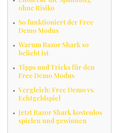
ohne Risiko
So funktioniert der Free
Demo Modus
Warum Razor Shark so
beliebt ist
Tipps und Tricks für den
Free Demo Modus
Vergleich: Free Demo vs.
Echtgeldspiel
Jetzt Razor Shark kostenlos
spielen und gewinnen