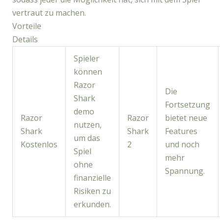
vertraut zu machen.
Vorteile
Details
Spieler
können
Razor
Die
Shark
Fortsetzung
demo
Razor
Razor
bietet neue
nutzen,
Shark
Shark
Features
um das
Kostenlos
2
und noch
Spiel
mehr
ohne
Spannung.
finanzielle
Risiken zu
erkunden.