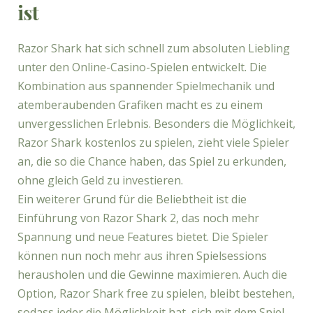
ist
Razor Shark hat sich schnell zum absoluten Liebling
unter den Online-Casino-Spielen entwickelt. Die
Kombination aus spannender Spielmechanik und
atemberaubenden Grafiken macht es zu einem
unvergesslichen Erlebnis. Besonders die Möglichkeit,
Razor Shark kostenlos zu spielen, zieht viele Spieler
an, die so die Chance haben, das Spiel zu erkunden,
ohne gleich Geld zu investieren.
Ein weiterer Grund für die Beliebtheit ist die
Einführung von Razor Shark 2, das noch mehr
Spannung und neue Features bietet. Die Spieler
können nun noch mehr aus ihren Spielsessions
herausholen und die Gewinne maximieren. Auch die
Option, Razor Shark free zu spielen, bleibt bestehen,
sodass jeder die Möglichkeit hat, sich mit dem Spiel