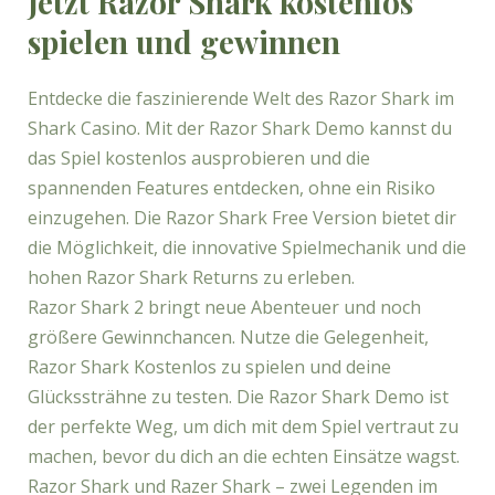
Jetzt Razor Shark kostenlos
spielen und gewinnen
Entdecke die faszinierende Welt des Razor Shark im
Shark Casino. Mit der Razor Shark Demo kannst du
das Spiel kostenlos ausprobieren und die
spannenden Features entdecken, ohne ein Risiko
einzugehen. Die Razor Shark Free Version bietet dir
die Möglichkeit, die innovative Spielmechanik und die
hohen Razor Shark Returns zu erleben.
Razor Shark 2 bringt neue Abenteuer und noch
größere Gewinnchancen. Nutze die Gelegenheit,
Razor Shark Kostenlos zu spielen und deine
Glückssträhne zu testen. Die Razor Shark Demo ist
der perfekte Weg, um dich mit dem Spiel vertraut zu
machen, bevor du dich an die echten Einsätze wagst.
Razor Shark und Razer Shark – zwei Legenden im