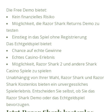
Die Free Demo bietet:
Kein finanzielles Risiko
Möglichkeit, die Razor Shark Returns Demo zu
testen
Einstieg in das Spiel ohne Registrierung
Das Echtgeldspiel bietet:
Chance auf echte Gewinne
Echtes Casino-Erlebnis
Möglichkeit, Razor Shark 2 und andere Shark
Casino Spiele zu spielen
Unabhängig von Ihrer Wahl, Razor Shark und Razor
Shark Kostenlos bieten ein unvergessliches
Spielerlebnis. Entscheiden Sie selbst, ob Sie das
Razor Shark Demo oder das Echtgeldspiel
bevorzugen.