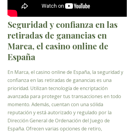
Seguridad y confianza en las
retiradas de ganancias en
Marca, el casino online de
España
En Marca, el casino online de España, la seguridad y
confianza en las retiradas de ganancias es una
prioridad. Utilizan tecnología de encriptación
avanzada para proteger tus transacciones en todo
momento. Además, cuentan con una sólida
reputación y está autorizado y regulado por la
Dirección General de Ordenación del Juego de
España. Ofrecen varias opciones de retiro,