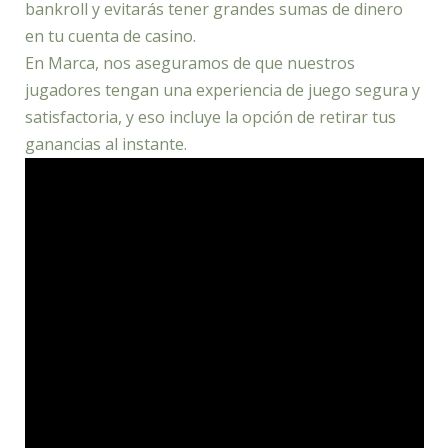
bankroll y evitarás tener grandes sumas de dinero
en tu cuenta de casino.
En Marca, nos aseguramos de que nuestros
jugadores tengan una experiencia de juego segura y
satisfactoria, y eso incluye la opción de retirar tus
ganancias al instante.