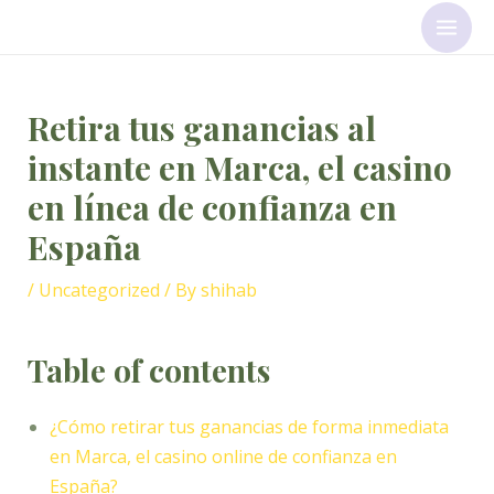
Skip
Post
Main
to
navigation
Men
content
Retira tus ganancias al
instante en Marca, el casino
en línea de confianza en
España
/
Uncategorized
/ By
shihab
Table of contents
¿Cómo retirar tus ganancias de forma inmediata
en Marca, el casino online de confianza en
España?