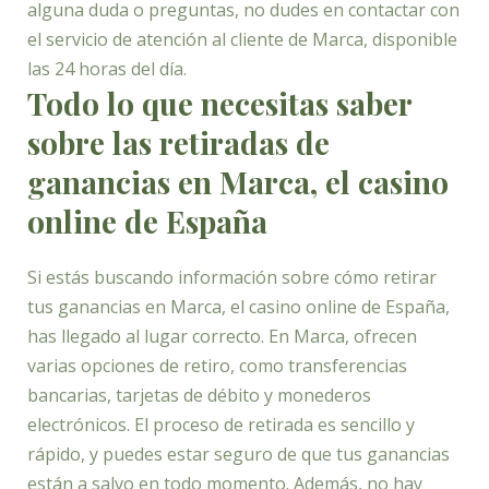
alguna duda o preguntas, no dudes en contactar con
el servicio de atención al cliente de Marca, disponible
las 24 horas del día.
Todo lo que necesitas saber
sobre las retiradas de
ganancias en Marca, el casino
online de España
Si estás buscando información sobre cómo retirar
tus ganancias en Marca, el casino online de España,
has llegado al lugar correcto. En Marca, ofrecen
varias opciones de retiro, como transferencias
bancarias, tarjetas de débito y monederos
electrónicos. El proceso de retirada es sencillo y
rápido, y puedes estar seguro de que tus ganancias
están a salvo en todo momento. Además, no hay