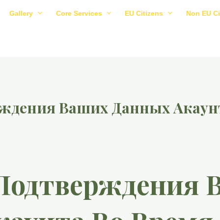
Gallery
Core Services
EU Citizens
Non EU Ci
ждения Ваших Данных Акаунта
Подтверждения 