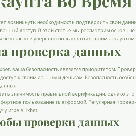
аунта Во Время 
ожет возникнуть необходимость подтвердить свои данны
анный доступ. В этой статье мы рассмотрим основные
ли безопасно и уверенно пользоваться своим аккаунтом.
а проверка данных
bet, ваша безопасность является приоритетом. Провер
 доступ к своим данным и деньгам. Безопасность особе
данных.
вать значимость правильной верификации, однако это
фортное пользование платформой. Регулярная проверк
у игре в 1xbet.
обы проверки данных