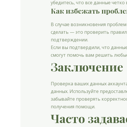
убедитесь, что все данные четко
Как избежать пробле
В случае возникновения проблем 
сделать — это проверить правил
подтверждении.
Если вы подтвердили, что данные
смогут помочь вам решить любы
Заключение
Проверка ваших данных аккаунта
данных. Используйте предоставле
забывайте проверять корректно
получения помощи.
Часто задав