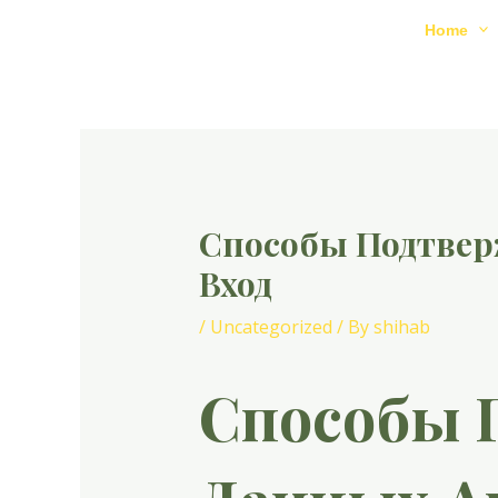
Skip
Post
Home
to
navigation
content
Способы Подтвер
Вход
/
Uncategorized
/ By
shihab
Способы 