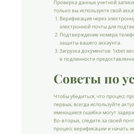
Проверка данных учетной записи
только вы используете свой акка
Верификация через электронну
электронной почты для подтве
Подтверждение номера телефо
защиты вашего аккаунта.
Загрузка документов: 1xbet м
в подлинности предоставленн
Советы по у
Чтобы убедиться, что процесс п
первых, всегда используйте акт
имеющиеся ошибки могут задерж
Во-вторых, следите за своей по
процесс верификации и начать ис