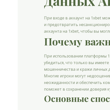
Данных Ак
При входе в аккаунт на 1xbet м
и предотвратить несанкциониров
аккаунта на 1xbet, чтобы вы мог
Почему важн
При использовании платформы 1x
убедиться, что только вы имеете
мошенничества и кражи личных 
Многие игроки могут недооцени
неожиданности и обеспечить ком
поможет в сохранении доверия куч
Основные спос