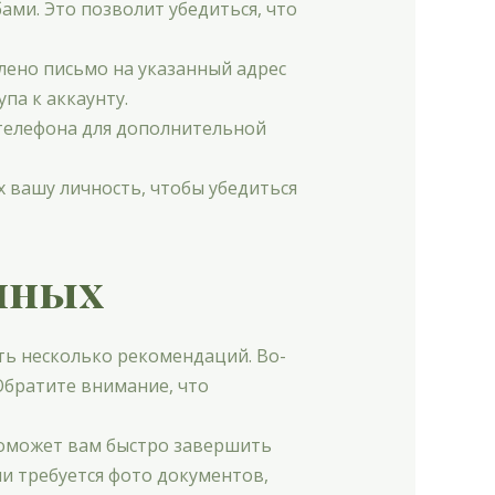
ми. Это позволит убедиться, что
лено письмо на указанный адрес
па к аккаунту.
телефона для дополнительной
 вашу личность, чтобы убедиться
нных
ть несколько рекомендаций. Во-
Обратите внимание, что
 поможет вам быстро завершить
ли требуется фото документов,