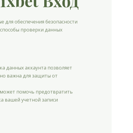
1xbet Вход
е для обеспечения безопасности
 способы проверки данных
ка данных аккаунта позволяет
нно важна для защиты от
 может помочь предотвратить
а вашей учетной записи