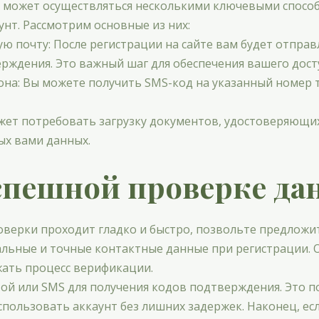
 может осуществляться несколькими ключевыми способа
унт. Рассмотрим основные из них:
ю почту: После регистрации на сайте вам будет отправ
рждения. Это важный шаг для обеспечения вашего досту
на: Вы можете получить SMS-код на указанный номер 
ожет потребовать загрузку документов, удостоверяющих
ых вами данных.
спешной проверке да
роверки проходит гладко и быстро, позвольте предложи
уальные и точные контактные данные при регистрации. 
ать процесс верификации.
чтой или SMS для получения кодов подтверждения. Это
пользовать аккаунт без лишних задержек. Наконец, ес