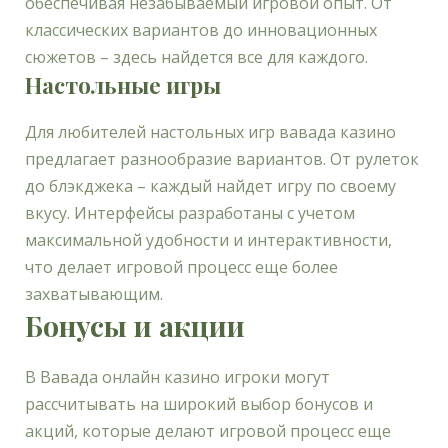
обеспечивая незабываемый игровой опыт. От
классических вариантов до инновационных
сюжетов – здесь найдется все для каждого.
Настольные игры
Для любителей настольных игр вавада казино
предлагает разнообразие вариантов. От рулеток
до блэкджека – каждый найдет игру по своему
вкусу. Интерфейсы разработаны с учетом
максимальной удобности и интерактивности,
что делает игровой процесс еще более
захватывающим.
Бонусы и акции
В Вавада онлайн казино игроки могут
рассчитывать на широкий выбор бонусов и
акций, которые делают игровой процесс еще