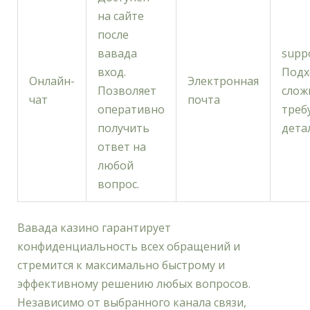
на сайте
после
вавада
supp
вход.
Подх
Онлайн-
Электронная
Позволяет
слож
чат
почта
оперативно
треб
получить
дета
ответ на
любой
вопрос.
Вавада казино гарантирует
конфиденциальность всех обращений и
стремится к максимально быстрому и
эффективному решению любых вопросов.
Независимо от выбранного канала связи,