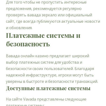
Для того чтобы не пропустить интересные
предложения, рекомендуется регулярно
проверять вавада зеркало или официальный
сайт, где всегда публикуются актуальные новости
и обновления.
Платежные системы и
безопасность
Вавада онлайн казино предлагает широкий
выбор платежных систем для удобства и
безопасности своих пользователей. Благодаря
надежной инфраструктуре, игроки могут быть
уверены в быстроте и безопасности транзакций.
Доступные платежные системы
На сайте Vavada представлены следующие
платежные системы: