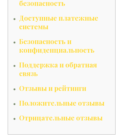
безопасность
Доступные платежные
системы
Безопасность и
конфиденциальность
Поддержка и обратная
связь
Отзывы и рейтинги
Положительные отзывы
Отрицательные отзывы