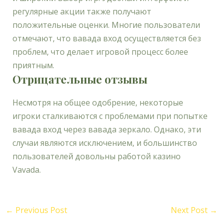
регулярные акции также получают
положительные оценки. Многие пользователи
отмечают, что вавада вход осуществляется без
проблем, что делает игровой процесс более
приятным.
Отрицательные отзывы
Несмотря на общее одобрение, некоторые
игроки сталкиваются с проблемами при попытке
вавада вход через вавада зеркало. Однако, эти
случаи являются исключением, и большинство
пользователей довольны работой казино
Vavada.
←
Previous Post
Next Post
→