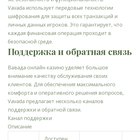
Vavada использует передовые технологии
шифрования для защиты всех транзакций и
личных данных игроков. Это гарантирует, что
каждая финансовая операция проходит в
безопасной среде.
Поддержка и обратная связь
Вавада онлайн казино уделяет большое
внимание качеству обслуживания своих
клиентов. Для обеспечения максимального
комфорта и оперативного решения вопросов,
Vavada предлагает несколько каналов
поддержки и обратной связи.
Канал поддержки
Описание
Доступен