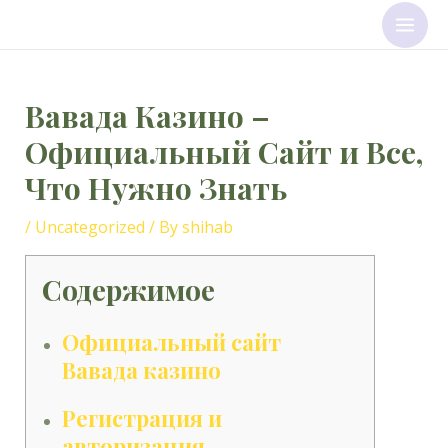
Skip
Post
Main
to
navigation
Men
content
Вавада Казино –
Официальный Сайт и Все,
Что Нужно Знать
/
Uncategorized
/ By
shihab
Содержимое
Официальный сайт
Вавада казино
Регистрация и
авторизация