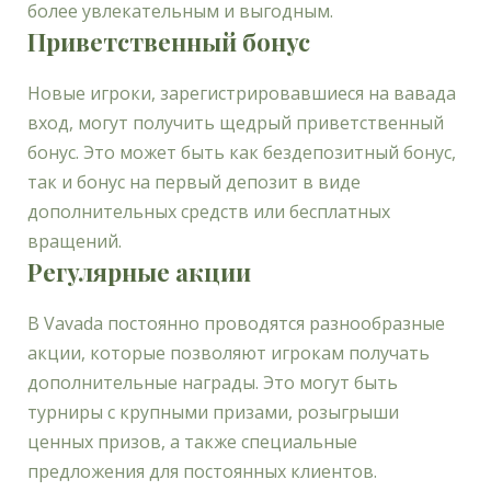
более увлекательным и выгодным.
Приветственный бонус
Новые игроки, зарегистрировавшиеся на вавада
вход, могут получить щедрый приветственный
бонус. Это может быть как бездепозитный бонус,
так и бонус на первый депозит в виде
дополнительных средств или бесплатных
вращений.
Регулярные акции
В Vavada постоянно проводятся разнообразные
акции, которые позволяют игрокам получать
дополнительные награды. Это могут быть
турниры с крупными призами, розыгрыши
ценных призов, а также специальные
предложения для постоянных клиентов.