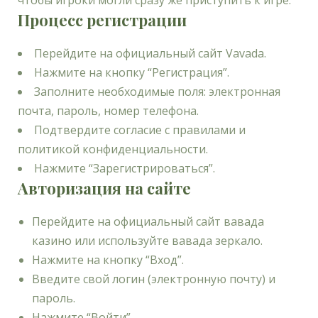
чтобы игроки могли сразу же приступить к игре.
Процесс регистрации
Перейдите на официальный сайт Vavada.
Нажмите на кнопку “Регистрация”.
Заполните необходимые поля: электронная
почта, пароль, номер телефона.
Подтвердите согласие с правилами и
политикой конфиденциальности.
Нажмите “Зарегистрироваться”.
Авторизация на сайте
Перейдите на официальный сайт вавада
казино или используйте вавада зеркало.
Нажмите на кнопку “Вход”.
Введите свой логин (электронную почту) и
пароль.
Нажмите “Войти”.