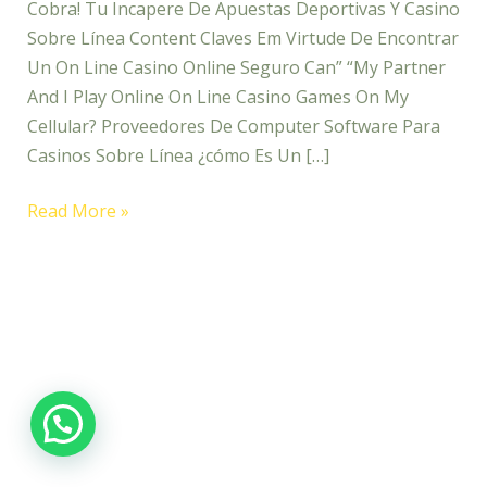
Casino
Cobra! Tu Incapere De Apuestas Deportivas Y Casino
De
Sobre Línea Content Claves Em Virtude De Encontrar
Colombia
Un On Line Casino Online Seguro Can” “My Partner
And I Play Online On Line Casino Games On My
Cellular? Proveedores De Computer Software Para
Casinos Sobre Línea ¿cómo Es Un […]
Read More »