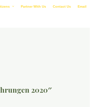
tizens
Partner With Us
Contact Us
Email
fahrungen 2020″