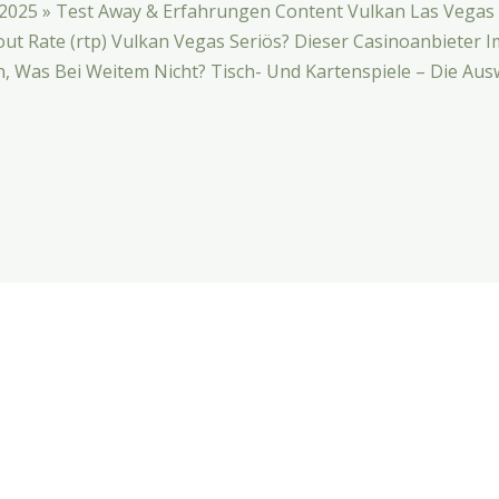
2025 » Test Away & Erfahrungen Content Vulkan Las Vegas
t Rate (rtp) Vulkan Vegas Seriös? Dieser Casinoanbieter I
n, Was Bei Weitem Nicht? Tisch- Und Kartenspiele – Die Au