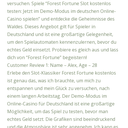
versuchen. Spiele “Forest Fortune Slot kostenlos
testen: Jetzt im Demo-Modus im deutschen Online-
Casino spielen” und entdecke die Geheimnisse des
Waldes. Dieses Angebot gilt für Spieler in
Deutschland und ist eine großartige Gelegenheit,
um den Spielautomaten kennenzulernen, bevor du
echtes Geld einsetzt. Probiere es gleich aus und lass
dich von “Forest Fortune” begeistern!
Customer Review 1: Name – Alex, Age – 28
Erlebe den Slot-Klassiker Forest Fortune kostenlos
ist genau das, was ich brauchte, um mich zu
entspannen und mein Glück zu versuchen, nach
einem langen Arbeitstag. Der Demo-Modus im
Online-Casino für Deutschland ist eine großartige
Möglichkeit, um das Spiel zu testen, bevor man
echtes Geld setzt. Die Grafiken sind beeindruckend
und die Atmosphäre ist sehr angenehm. Ich kann es