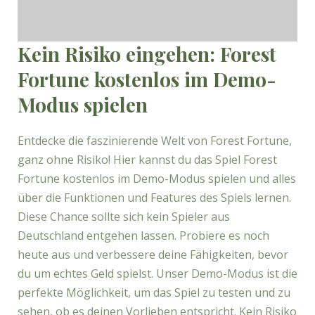
Kein Risiko eingehen: Forest
Fortune kostenlos im Demo-
Modus spielen
Entdecke die faszinierende Welt von Forest Fortune,
ganz ohne Risiko! Hier kannst du das Spiel Forest
Fortune kostenlos im Demo-Modus spielen und alles
über die Funktionen und Features des Spiels lernen.
Diese Chance sollte sich kein Spieler aus
Deutschland entgehen lassen. Probiere es noch
heute aus und verbessere deine Fähigkeiten, bevor
du um echtes Geld spielst. Unser Demo-Modus ist die
perfekte Möglichkeit, um das Spiel zu testen und zu
sehen, ob es deinen Vorlieben entspricht. Kein Risiko