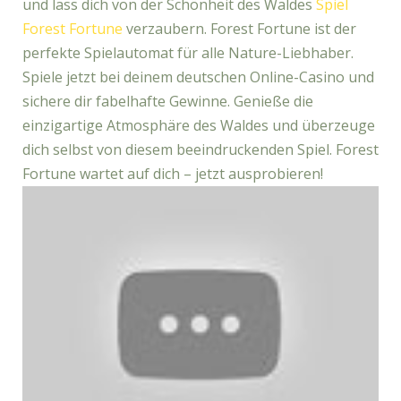
und lass dich von der Schönheit des Waldes
Spiel
Forest Fortune
verzaubern. Forest Fortune ist der
perfekte Spielautomat für alle Nature-Liebhaber.
Spiele jetzt bei deinem deutschen Online-Casino und
sichere dir fabelhafte Gewinne. Genieße die
einzigartige Atmosphäre des Waldes und überzeuge
dich selbst von diesem beeindruckenden Spiel. Forest
Fortune wartet auf dich – jetzt ausprobieren!