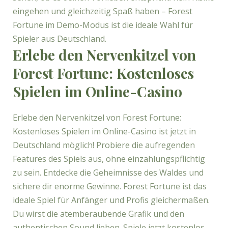
eingehen und gleichzeitig Spaß haben – Forest
Fortune im Demo-Modus ist die ideale Wahl für
Spieler aus Deutschland.
Erlebe den Nervenkitzel von
Forest Fortune: Kostenloses
Spielen im Online-Casino
Erlebe den Nervenkitzel von Forest Fortune:
Kostenloses Spielen im Online-Casino ist jetzt in
Deutschland möglich! Probiere die aufregenden
Features des Spiels aus, ohne einzahlungspflichtig
zu sein. Entdecke die Geheimnisse des Waldes und
sichere dir enorme Gewinne. Forest Fortune ist das
ideale Spiel für Anfänger und Profis gleichermaßen.
Du wirst die atemberaubende Grafik und den
authentischen Sound lieben. Spiele jetzt kostenlos