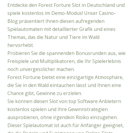
Entdecke den Forest Forture Slot in Deutschland und
spiele kostenlos im Demo-Modus! Unser Casino-
Blog präsentiert Ihnen diesen aufregenden
Spielautomaten mit detaillierter Grafik und eines
Themas, das die Natur und Tiere im Wald
hervorhebt.
Probieren Sie die spannenden Bonusrunden aus, wie
Freispiele und Multiplikatoren, die Ihr Spielerlebnis
noch unvergesslicher machen.
Forest Fortune bietet eine einzigartige Atmosphäre,
die Sie in den Wald eintauchen lässt und Ihnen eine
Chance gibt, Gewinne zu erzielen.
Sie können diesen Slot von top Software Anbietern
kostenlos spielen und Ihre Gewinnstrategien
ausprobieren, ohne irgendein Risiko einzugehen.
Dieser Spielautomat ist auch für Anfänger geeignet,