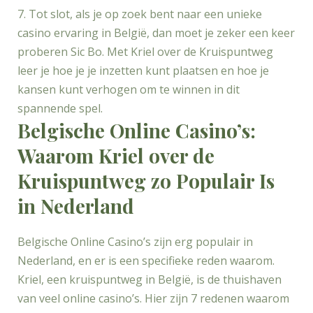
7. Tot slot, als je op zoek bent naar een unieke
casino ervaring in België, dan moet je zeker een keer
proberen Sic Bo. Met Kriel over de Kruispuntweg
leer je hoe je je inzetten kunt plaatsen en hoe je
kansen kunt verhogen om te winnen in dit
spannende spel.
Belgische Online Casino’s:
Waarom Kriel over de
Kruispuntweg zo Populair Is
in Nederland
Belgische Online Casino’s zijn erg populair in
Nederland, en er is een specifieke reden waarom.
Kriel, een kruispuntweg in België, is de thuishaven
van veel online casino’s. Hier zijn 7 redenen waarom