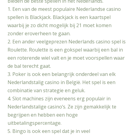
bieden de beste spellen in het Nederlands.
1. Een van de meest populaire Nederlandse casino
spellen is Blackjack. Blackjack is een kaartspel
waarbij je zo dicht mogelijk bij 21 moet komen
zonder eroverheen te gaan.
2. Een ander veelgeprezen Nederlands casino spel is
Roulette. Roulette is een gokspel waarbij een bal in
een roterende wiel valt en je moet voorspellen waar
de bal terecht gaat.
3. Poker is ook een belangrijk onderdeel van elk
Nederlandstalig casino in België. Het spel is een
combinatie van strategie en geluk.
4. Slot machines zijn eveneens erg populair in
Nederlandstalige casino’s. Ze zijn gemakkelijk te
begrijpen en hebben een hoge
uitbetalingspercentage.
5. Bingo is ook een spel dat je in veel