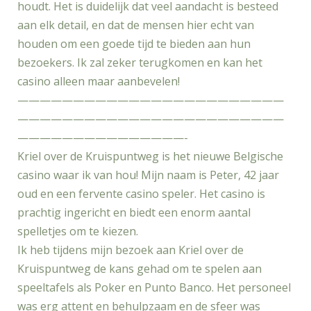
houdt. Het is duidelijk dat veel aandacht is besteed
aan elk detail, en dat de mensen hier echt van
houden om een goede tijd te bieden aan hun
bezoekers. Ik zal zeker terugkomen en kan het
casino alleen maar aanbevelen!
————————————————————————
————————————————————————
———————————————-
Kriel over de Kruispuntweg is het nieuwe Belgische
casino waar ik van hou! Mijn naam is Peter, 42 jaar
oud en een fervente casino speler. Het casino is
prachtig ingericht en biedt een enorm aantal
spelletjes om te kiezen.
Ik heb tijdens mijn bezoek aan Kriel over de
Kruispuntweg de kans gehad om te spelen aan
speeltafels als Poker en Punto Banco. Het personeel
was erg attent en behulpzaam en de sfeer was