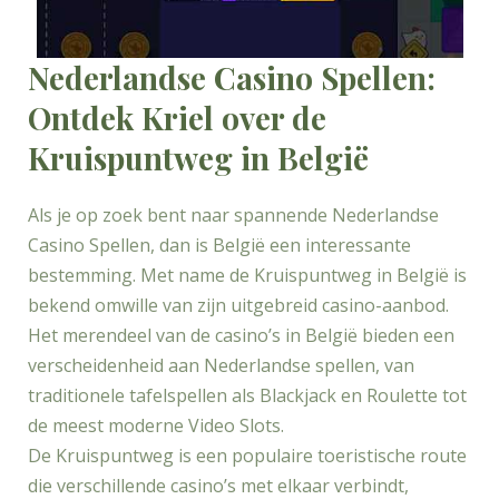
Nederlandse Casino Spellen:
Ontdek Kriel over de
Kruispuntweg in België
Als je op zoek bent naar spannende Nederlandse
Casino Spellen, dan is België een interessante
bestemming. Met name de Kruispuntweg in België is
bekend omwille van zijn uitgebreid casino-aanbod.
Het merendeel van de casino’s in België bieden een
verscheidenheid aan Nederlandse spellen, van
traditionele tafelspellen als Blackjack en Roulette tot
de meest moderne Video Slots.
De Kruispuntweg is een populaire toeristische route
die verschillende casino’s met elkaar verbindt,