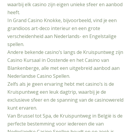
waarbij elk casino zijn eigen unieke sfeer en aanbod
heeft.
In Grand Casino Knokke, bijvoorbeeld, vind je een
grandioos art-deco interieur en een grote
verscheidenheid aan Nederlands- en Engelstalige
spellen.
Andere bekende casino’s langs de Kruispuntweg zijn
Casino Kursaal in Oostende en het Casino van
Blankenberge, alle met een uitgebreid aanbod aan
Nederlandse Casino Spellen.
Zelfs als je geen ervaring hebt met casino’s is de
Kruispuntweg een leuk dagtrip, waarbij je de
exclusieve sfeer en de spanning van de casinowereld
kunt ervaren.
Van Brussel tot Spa, de Kruispuntweg in België is de
perfecte bestemming voor iedereen die van
Nederlandse Casino Spellen houdt en op zoek is