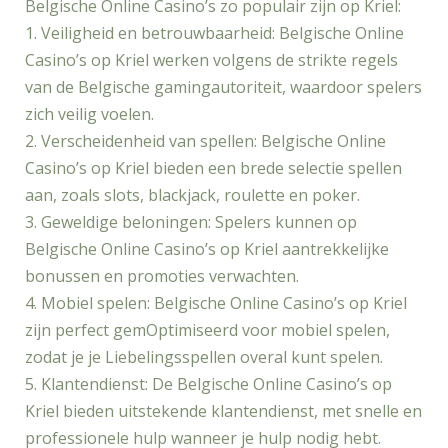
Belgische Online Casino’s zo populair zijn op Kriel:
1. Veiligheid en betrouwbaarheid: Belgische Online
Casino’s op Kriel werken volgens de strikte regels
van de Belgische gamingautoriteit, waardoor spelers
zich veilig voelen.
2. Verscheidenheid van spellen: Belgische Online
Casino’s op Kriel bieden een brede selectie spellen
aan, zoals slots, blackjack, roulette en poker.
3. Geweldige beloningen: Spelers kunnen op
Belgische Online Casino’s op Kriel aantrekkelijke
bonussen en promoties verwachten.
4. Mobiel spelen: Belgische Online Casino’s op Kriel
zijn perfect gemOptimiseerd voor mobiel spelen,
zodat je je Liebelingsspellen overal kunt spelen.
5. Klantendienst: De Belgische Online Casino’s op
Kriel bieden uitstekende klantendienst, met snelle en
professionele hulp wanneer je hulp nodig hebt.