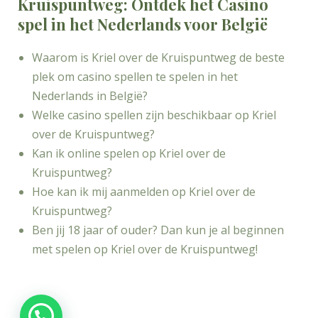
Kruispuntweg: Ontdek het Casino
spel in het Nederlands voor België
Waarom is Kriel over de Kruispuntweg de beste
plek om casino spellen te spelen in het
Nederlands in België?
Welke casino spellen zijn beschikbaar op Kriel
over de Kruispuntweg?
Kan ik online spelen op Kriel over de
Kruispuntweg?
Hoe kan ik mij aanmelden op Kriel over de
Kruispuntweg?
Ben jij 18 jaar of ouder? Dan kun je al beginnen
met spelen op Kriel over de Kruispuntweg!