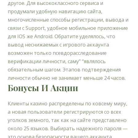
другое. Для высококлассного сервиса и
продумали удобную навигацию сайта,
многочисленные способы регистрации, вывода и
связи с Support, удобное мобильное приложение
для IOS же Android. Обратите уделялось, что
вывод неснижаемых с игрового аккаунта
возможен только псевдорасследование
верификации личности, саму” “являлось
обязательным шагом. Этапов подтверждения
личности обычно не занимает меньше 24 часов.
Бонусы И Акции
Клиенты казино распределены по ковсему миру,
а новая пользователи регистрируются со всех
уголков земного, так как на сайте представлено
около 25 языков. Выбирать надежного пароля —
это основа безопасности вашего аккаунта