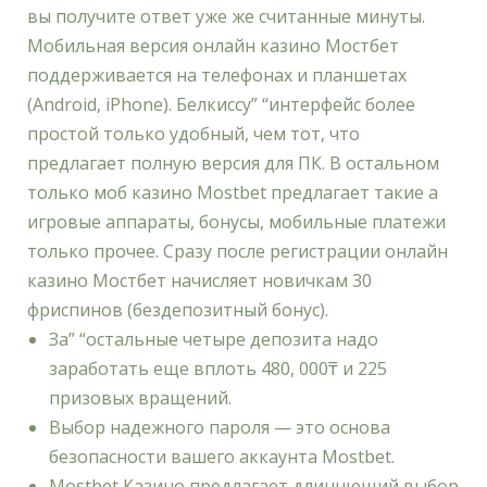
вы получите ответ уже же считанные минуты.
Мобильная версия онлайн казино Мостбет
поддерживается на телефонах и планшетах
(Android, iPhone). Белкиссу” “интерфейс более
простой только удобный, чем тот, что
предлагает полную версия для ПК. В остальном
только моб казино Mostbet предлагает такие а
игровые аппараты, бонусы, мобильные платежи
только прочее. Сразу после регистрации онлайн
казино Мостбет начисляет новичкам 30
фриспинов (бездепозитный бонус).
За” “остальные четыре депозита надо
заработать еще вплоть 480, 000₸ и 225
призовых вращений.
Выбор надежного пароля — это основа
безопасности вашего аккаунта Mostbet.
Mostbet Казино предлагает длиннющий выбор