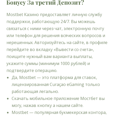
Бонусу За третий Депозит?
Mostbet Казино предоставляет личную службу
поддержки, работающую 24/7. Вы можешь
связаться с ними через чат, электронную почту
или телефон для решения всяческих вопросов и
нерешенных. Авторизуйтесь на сайте, в профиле
перейдите во вкладку «Вывести со счета»,
поищите нужный вам варианта выплаты,
укажите суммы (минимум 1000 рублей) и
подтвердите операцию.
Да, Mostbet — это платформа для ставок,
лицензированная Curaçao eGaming только
работающая легально.
Скачать мобильное приложение Мостбет вы
могу, нажав кнопку а нашем сайте.
Mostbet — популярная букмекерская контора,