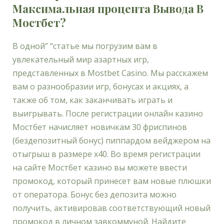
Максимальная процента Вывода В
Мостбет?
В одной” “статье мы погрузим вам в
увлекательный мир азартных игр,
представленных в Mostbet Casino. Мы расскажем
вам о разнообразии игр, бонусах и акциях, а
также об том, как заканчивать играть и
выигрывать. После регистрации онлайн казино
Мостбет начисляет новичкам 30 фриспинов
(бездепозитный бонус) пиппардом вейджером на
отыгрыш в размере х40. Во время регистрации
на сайте Мостбет казино вы можете ввести
промокод, который принесет вам новые плюшки
от оператора. Бонус без депозита можно
получить, активировав соответствующий новый
промокод в личном завкоммуной. Найдите