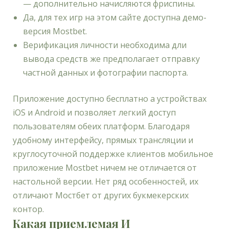
— дополнительно начисляются фриспины.
Да, для тех игр на этом сайте доступна демо-
версия Mostbet.
Верификация личности необходима дли
вывода средств же предполагает отправку
частной данных и фотографии паспорта.
Приложение доступно бесплатно а устройствах
iOS и Android и позволяет легкий доступ
пользователям обеих платформ. Благодаря
удобному интерфейсу, прямых трансляции и
круглосуточной поддержке клиентов мобильное
приложение Mostbet ничем не отличается от
настольной версии. Нет ряд особенностей, их
отличают Мостбет от других букмекерских
контор.
Какая приемлемая И