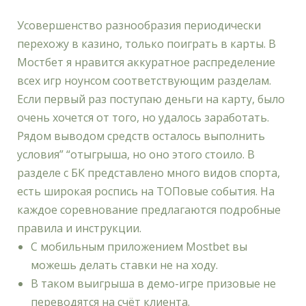
Усовершенство разнообразия периодически
перехожу в казино, только поиграть в карты. В
Мостбет я нравится аккуратное распределение
всех игр ноунсом соответствующим разделам.
Если первый раз поступаю деньги на карту, было
очень хочется от того, но удалось заработать.
Рядом выводом средств осталось выполнить
условия” “отыгрыша, но оно этого стоило. В
разделе с БК представлено много видов спорта,
есть широкая роспись на ТОПовые события. На
каждое соревнование предлагаются подробные
правила и инструкции.
С мобильным приложением Mostbet вы
можешь делать ставки не на ходу.
В таком выигрыша в демо-игре призовые не
переводятся на счёт клиента.