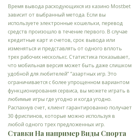
Время вывода расходующихся из казино Mostbet
зависит от выбранный метода. Если вы
используете электронные кошельки, перевод
средств произошло в течение первого. В случае
кредитные карт и счетов, срок вывода или
изменяться и представлять от одного вплоть
трех рабочих несколькс. Статистика показывает,
что мобильная версия может быть даже слишком
удобной для любителей” “азартных игр. Это
ограничивается с более упрощенном вариантом
функционирования сервиса, вы можете играть в
любимые игры где угодно и когда угодно.
Распахнув счет, клиент гарантированно получает
30 фриспинов, которые можно используя в
любой одного трех предложенных игр.
Ставки На например Виды Спорта