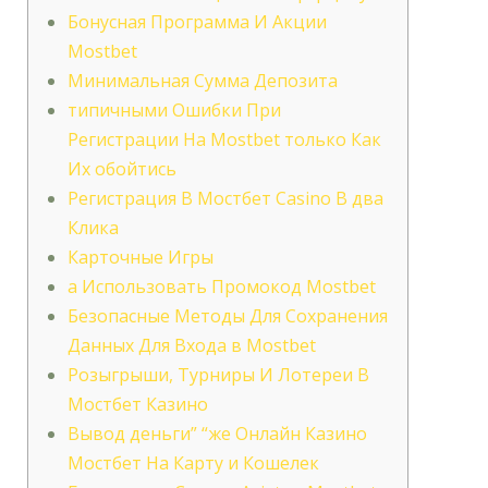
Бонусная Программа И Акции
Mostbet
Минимальная Сумма Депозита
типичными Ошибки При
Регистрации На Mostbet только Как
Их обойтись
Регистрация В Мостбет Casino В два
Клика
Карточные Игры
а Использовать Промокод Mostbet
Безопасные Методы Для Сохранения
Данных Для Входа в Mostbet
Розыгрыши, Турниры И Лотереи В
Мостбет Казино
Вывод деньги” “же Онлайн Казино
Мостбет На Карту и Кошелек