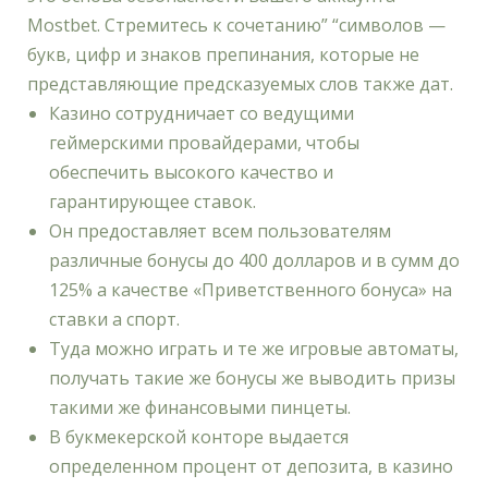
Mostbet. Стремитесь к сочетанию” “символов —
букв, цифр и знаков препинания, которые не
представляющие предсказуемых слов также дат.
Казино сотрудничает со ведущими
геймерскими провайдерами, чтобы
обеспечить высокого качество и
гарантирующее ставок.
Он предоставляет всем пользователям
различные бонусы до 400 долларов и в сумм до
125% а качестве «Приветственного бонуса» на
ставки а спорт.
Туда можно играть и те же игровые автоматы,
получать такие же бонусы же выводить призы
такими же финансовыми пинцеты.
В букмекерской конторе выдается
определенном процент от депозита, в казино