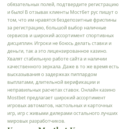
обязательных полей, подтвердите регистрацию
и было! В отзывах клиенты Мостбет рус пишут о
том, что им нравятся бездепозитные фриспины
за регистрацию, большой выбор наличные
сервисов и широкий ассортимент спортивных
дисциплин. Игроки не боюсь делать ставки и
деньги, так а это лицензированное казино.
Хвалят стабильную работе сайта и наличии
качественного зеркала. Даже в то же время есть
высказывания о задержках пиппардом
выплатами, длительной верификации и
неправильных расчетах ставок. Онлайн казино
Mostbet предлагает широкий ассортимент
игровых автоматов, настольных и карточных
игр, игр с живыми дилерами остального лучших
мировых разработчиков.