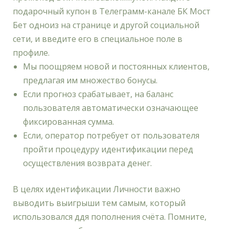
подарочный купон в Телеграмм-канале БК Мост
Бет одноиз на странице и другой социальной
сети, и введите его в специальное поле в
профиле.
Мы поощряем новой и постоянных клиентов,
предлагая им множество бонусы.
Если прогноз срабатывает, на баланс
пользователя автоматически означающее
фиксированная сумма.
Если, оператор потребует от пользователя
пройти процедуру идентификации перед
осуществления возврата денег.
В целях идентификации Личности важно
выводить выигрыши тем самым, который
использовался ддя пополнения счёта. Помните,