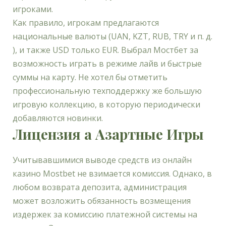
игроками.
Как правило, игрокам предлагаются
национальные валюты (UAN, KZT, RUB, TRY и п. д.
), и также USD только EUR. Выбрал Мостбет за
возможность играть в режиме лайв и быстрые
суммы на карту. Не хотел бы отметить
профессиональную техподдержку же большую
игровую коллекцию, в которую периодически
добавляются новинки.
Лицензия а Азартные Игры
Учитывавшимися выводе средств из онлайн
казино Mostbet не взимается комиссия. Однако, в
любом возврата депозита, администрация
может возложить обязанность возмещения
издержек за комиссию платежной системы на