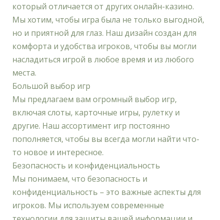
который отличается от других онлайн-казино.
Мы хотим, чтобы игра была не только выгодной,
но и приятной для глаз. Наш дизайн создан для
комфорта и удобства игроков, чтобы вы могли
насладиться игрой в любое время и из любого
места.
Большой выбор игр
Мы предлагаем вам огромный выбор игр,
включая слоты, карточные игры, рулетку и
другие. Наш ассортимент игр постоянно
пополняется, чтобы вы всегда могли найти что-
то новое и интересное.
Безопасность и конфиденциальность
Мы понимаем, что безопасность и
конфиденциальность – это важные аспекты для
игроков. Мы используем современные
технологии для защиты вашей информации и