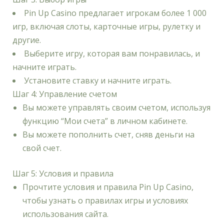
Pin Up Casino предлагает игрокам более 1 000
игр, включая слоты, карточные игры, рулетку и
другие.
Выберите игру, которая вам понравилась, и
начните играть.
Установите ставку и начните играть.
Шаг 4: Управление счетом
Вы можете управлять своим счетом, используя
функцию “Мои счета” в личном кабинете.
Вы можете пополнить счет, сняв деньги на
свой счет.
Шаг 5: Условия и правила
Прочтите условия и правила Pin Up Casino,
чтобы узнать о правилах игры и условиях
использования сайта.