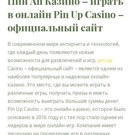
Пин Ап Казино – играть
в онлайн Pin Up Casino –
официальный сайт
В современном мире интернета и технологий,
где каждый день появляются новые
возможности для развлечений и игр,
pin up
Casino – официальный сайт – является одним из
наиболее популярных и надежных онлайн-
казино. Это место, где вы можете играть в
различные игры, получать призы и иметь
возможность выиграть большие суммы денег.
Pin Up Casino – это онлайн-казино, которое было
основано в 2016 году и с тех пор стало одним из
лидеров в мире онлайн-игр. Компания имеет
лицензию на проведение игр в различных