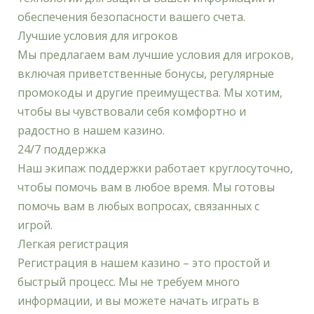
обеспечения безопасности вашего счета.
Лучшие условия для игроков
Мы предлагаем вам лучшие условия для игроков,
включая приветственные бонусы, регулярные
промокоды и другие преимущества. Мы хотим,
чтобы вы чувствовали себя комфортно и
радостно в нашем казино.
24/7 поддержка
Наш экипаж поддержки работает круглосуточно,
чтобы помочь вам в любое время. Мы готовы
помочь вам в любых вопросах, связанных с
игрой.
Легкая регистрация
Регистрация в нашем казино – это простой и
быстрый процесс. Мы не требуем много
информации, и вы можете начать играть в