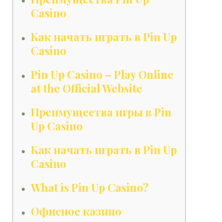
Casino
Как начать играть в Pin Up
Casino
Pin Up Casino – Play Online
at the Official Website
Преимущества игры в Pin
Up Casino
Как начать играть в Pin Up
Casino
What is Pin Up Casino?
Офисное казино