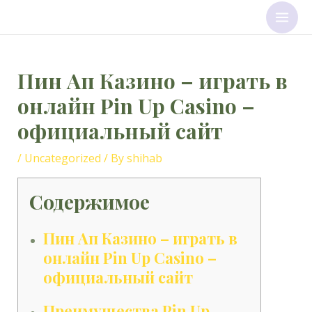
Skip
Post
Main
to
navigation
Men
content
Пин Ап Казино – играть в
онлайн Pin Up Casino –
официальный сайт
/
Uncategorized
/ By
shihab
Содержимое
Пин Ап Казино – играть в
онлайн Pin Up Casino –
официальный сайт
Преимущества Pin Up