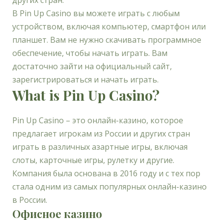
других стран.
В Pin Up Casino вы можете играть с любым
устройством, включая компьютер, смартфон или
планшет. Вам не нужно скачивать программное
обеспечение, чтобы начать играть. Вам
достаточно зайти на официальный сайт,
зарегистрироваться и начать играть.
What is Pin Up Casino?
Pin Up Casino – это онлайн-казино, которое
предлагает игрокам из России и других стран
играть в различных азартные игры, включая
слоты, карточные игры, рулетку и другие.
Компания была основана в 2016 году и с тех пор
стала одним из самых популярных онлайн-казино
в России.
Офисное казино