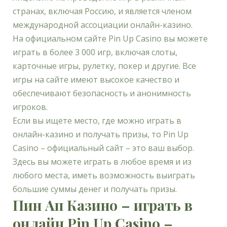
странах, включая Россию, и является членом
международной ассоциации онлайн-казино.
На официальном сайте Pin Up Casino вы можете
играть в более 3 000 игр, включая слоты,
карточные игры, рулетку, покер и другие. Все
игры на сайте имеют высокое качество и
обеспечивают безопасность и анонимность
игроков.
Если вы ищете место, где можно играть в
онлайн-казино и получать призы, то Pin Up
Casino – официальный сайт – это ваш выбор.
Здесь вы можете играть в любое время и из
любого места, иметь возможность выиграть
большие суммы денег и получать призы.
Пин Ап Казино – играть в
онлайн Pin Up Casino –